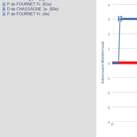
P de FOURNET Fr. (61e)
4
D de CHASSAGNE Je. (60e)
P de FOURNET Fr. (4e)
3
2
Adversaire-Montferrand
1
0
-1
-2
-3
-4
0'