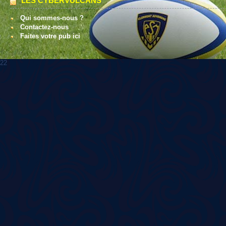
LES CYBERVULCANS
Qui sommes-nous ?
Contactez-nous
Faites votre pub ici
22