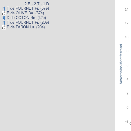
2 E - 2 T - 1 D
T de FOURNET Fr. (57e)
14
E de OLIVE Da. (57e)
D de COTON Re. (42e)
T de FOURNET Fr. (20e)
12
E de FARON Lu. (20e)
10
Adversaire-Montferrand
8
6
4
2
0
-2
0