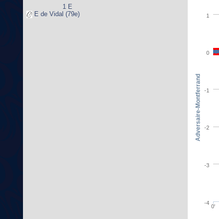
1 E
E de Vidal (79e)
1
0
Adversaire-Montferrand
-1
-2
-3
-4
0'