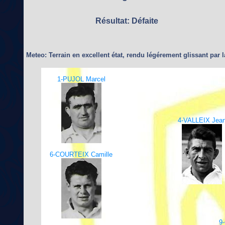
Résultat: Défaite
Meteo: Terrain en excellent état, rendu légérement glissant par l
1-PUJOL Marcel
4-VALLEIX Jea
6-COURTEIX Camille
9