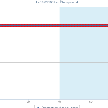
Le 16/03/1952 en Championnat
20'
40'
60'
Évolution de l'écart au score