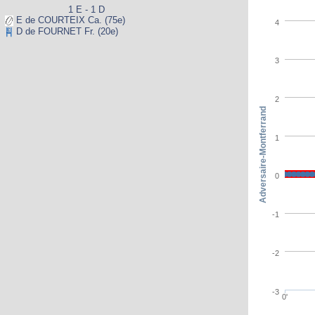
1 E - 1 D
E de COURTEIX Ca. (75e)
4
D de FOURNET Fr. (20e)
3
2
Adversaire-Montferrand
1
0
-1
-2
-3
0'