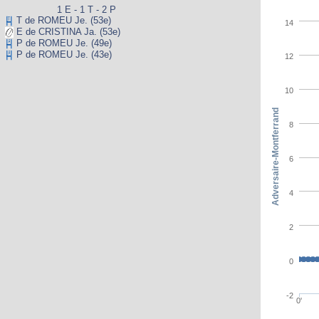
1 E - 1 T - 2 P
T de ROMEU Je. (53e)
14
E de CRISTINA Ja. (53e)
P de ROMEU Je. (49e)
P de ROMEU Je. (43e)
12
10
Adversaire-Montferrand
8
6
4
2
0
-2
0'