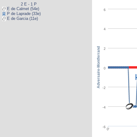
2 E - 1 P
E de Calmet (54e)
6
P de Laprade (33e)
E de Garcia (11e)
4
Adversaire-Montferrand
2
0
-2
-4
-6
0'