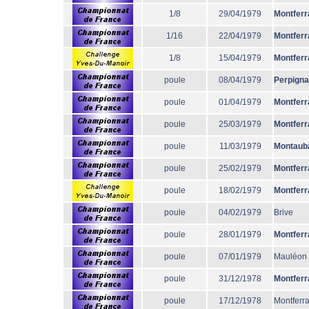
1/8
29/04/1979
Montferr
1/16
22/04/1979
Montferr
1/8
15/04/1979
Montferr
poule
08/04/1979
Perpign
poule
01/04/1979
Montferr
poule
25/03/1979
Montferr
poule
11/03/1979
Montaub
poule
25/02/1979
Montferr
poule
18/02/1979
Montferr
poule
04/02/1979
Brive
poule
28/01/1979
Montferr
poule
07/01/1979
Mauléon
poule
31/12/1978
Montferr
poule
17/12/1978
Montferr