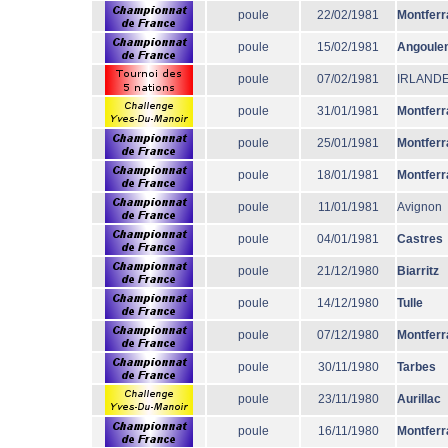
poule
22/02/1981
Montferr
poule
15/02/1981
Angoule
poule
07/02/1981
IRLAND
poule
31/01/1981
Montferr
poule
25/01/1981
Montferr
poule
18/01/1981
Montferr
poule
11/01/1981
Avignon
poule
04/01/1981
Castres
poule
21/12/1980
Biarritz
poule
14/12/1980
Tulle
poule
07/12/1980
Montferr
poule
30/11/1980
Tarbes
poule
23/11/1980
Aurillac
poule
16/11/1980
Montferr