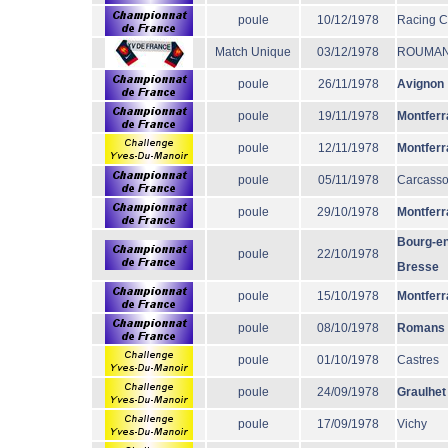
poule
10/12/1978
Racing 
Match Unique
03/12/1978
ROUMAN
poule
26/11/1978
Avignon
poule
19/11/1978
Montferr
poule
12/11/1978
Montferr
poule
05/11/1978
Carcass
poule
29/10/1978
Montferr
Bourg-en
poule
22/10/1978
Bresse
poule
15/10/1978
Montferr
poule
08/10/1978
Romans
poule
01/10/1978
Castres
poule
24/09/1978
Graulhet
poule
17/09/1978
Vichy