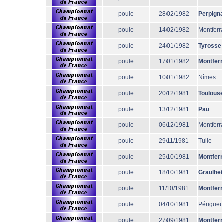
poule
28/02/1982
Perpign
poule
14/02/1982
Montferr
poule
24/01/1982
Tyrosse
poule
17/01/1982
Montfer
poule
10/01/1982
Nîmes
poule
20/12/1981
Toulous
poule
13/12/1981
Pau
poule
06/12/1981
Montferr
poule
29/11/1981
Tulle
poule
25/10/1981
Montfer
poule
18/10/1981
Graulhe
poule
11/10/1981
Montfer
poule
04/10/1981
Périgue
poule
27/09/1981
Montfer