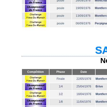
poule
26/09/1976
Montcha
poule
19/09/1976
Montferr
poule
13/09/1976
Montferr
poule
06/09/1976
Perpign
SA
N
Compétition
Phase
Date
Finale
22/05/1976
Montfer
1/4
25/04/1976
Brive
1/2
18/04/1976
Montfer
1/8
11/04/1976
Montfer