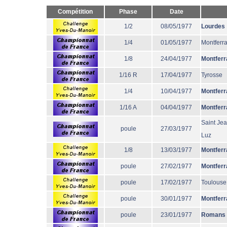
Compétition
Phase
Date
1/2
08/05/1977
Lourdes
1/4
01/05/1977
Montferr
1/8
24/04/1977
Montferr
1/16 R
17/04/1977
Tyrosse
1/4
10/04/1977
Montferr
1/16 A
04/04/1977
Montferr
Saint Je
poule
27/03/1977
Luz
1/8
13/03/1977
Montferr
poule
27/02/1977
Montferr
poule
17/02/1977
Toulouse
poule
30/01/1977
Montferr
poule
23/01/1977
Romans