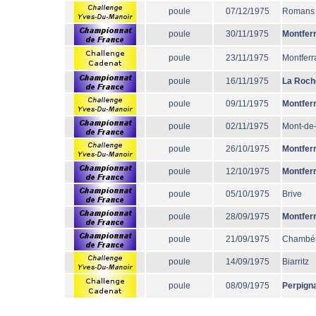
poule
07/12/1975
Romans
poule
30/11/1975
Montfer
poule
23/11/1975
Montferr
poule
16/11/1975
La Roch
poule
09/11/1975
Montfer
poule
02/11/1975
Mont-de
poule
26/10/1975
Montfer
poule
12/10/1975
Montfer
poule
05/10/1975
Brive
poule
28/09/1975
Montfer
poule
21/09/1975
Chambé
poule
14/09/1975
Biarritz
poule
08/09/1975
Perpign