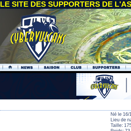
LE SITE DES SUPPORTERS DE L'
.
Né le 16/
Lieu de n
Taille: 17
Poids: 73