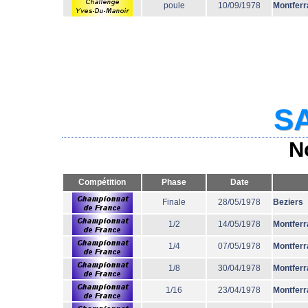
poule
10/09/1978
Montferr
SA
N
Compétition
Phase
Date
Finale
28/05/1978
Beziers
1/2
14/05/1978
Montferr
1/4
07/05/1978
Montferr
1/8
30/04/1978
Montferr
1/16
23/04/1978
Montferr