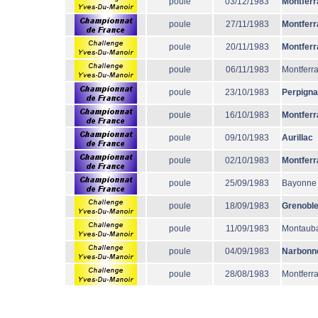
poule
03/12/1983
Montferr
poule
27/11/1983
Montferr
poule
20/11/1983
Montferr
poule
06/11/1983
Montferr
poule
23/10/1983
Perpign
poule
16/10/1983
Montferr
poule
09/10/1983
Aurillac
poule
02/10/1983
Montferr
poule
25/09/1983
Bayonne
poule
18/09/1983
Grenobl
poule
11/09/1983
Montaub
poule
04/09/1983
Narbonn
poule
28/08/1983
Montferr