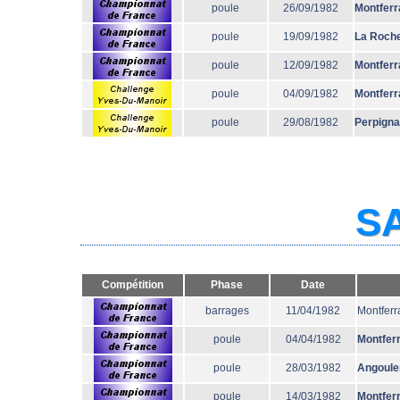
poule
26/09/1982
Montferr
poule
19/09/1982
La Roche
poule
12/09/1982
Montferr
poule
04/09/1982
Montferr
poule
29/08/1982
Perpign
SA
Compétition
Phase
Date
barrages
11/04/1982
Montferr
poule
04/04/1982
Montfer
poule
28/03/1982
Angoul
poule
14/03/1982
Montfer