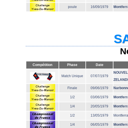
poule
16/09/1979
Montferr
SA
N
Compétition
Phase
Date
NOUVEL
Match Unique
07/07/1979
ZELAND
Finale
09/06/1979
Narbonn
1/2
03/06/1979
Montferr
1/4
20/05/1979
Montferr
1/2
13/05/1979
Montferr
1/4
06/05/1979
Montferr