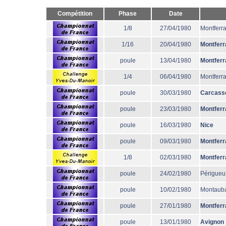
Compétition
Phase
Date
1/8
27/04/1980
Montferr
1/16
20/04/1980
Montferr
poule
13/04/1980
Montferr
1/4
06/04/1980
Montferr
poule
30/03/1980
Carcass
poule
23/03/1980
Montferr
poule
16/03/1980
Nice
poule
09/03/1980
Montferr
1/8
02/03/1980
Montferr
poule
24/02/1980
Périgueu
poule
10/02/1980
Montaub
poule
27/01/1980
Montferr
poule
13/01/1980
Avignon