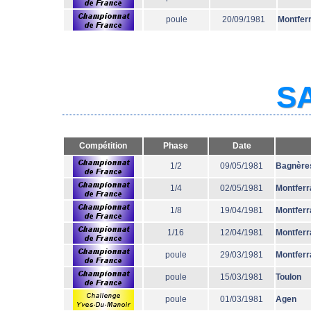
poule
20/09/1981
Montfer
SA
Compétition
Phase
Date
1/2
09/05/1981
Bagnère
1/4
02/05/1981
Montferr
1/8
19/04/1981
Montferr
1/16
12/04/1981
Montferr
poule
29/03/1981
Montferr
poule
15/03/1981
Toulon
poule
01/03/1981
Agen