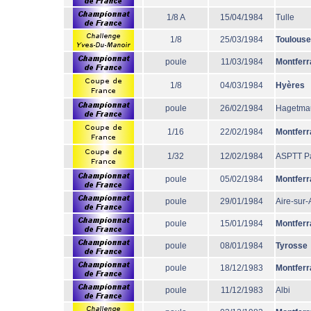
1/8 A
15/04/1984
Tulle
1/8
25/03/1984
Toulouse
poule
11/03/1984
Montferr
1/8
04/03/1984
Hyères
poule
26/02/1984
Hagetma
1/16
22/02/1984
Montferr
1/32
12/02/1984
ASPTT Pa
poule
05/02/1984
Montferr
poule
29/01/1984
Aire-sur
poule
15/01/1984
Montferr
poule
08/01/1984
Tyrosse
poule
18/12/1983
Montferr
poule
11/12/1983
Albi