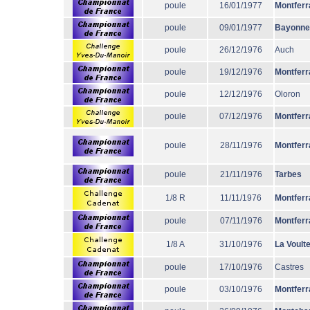
poule
16/01/1977
Montferr
poule
09/01/1977
Bayonne
poule
26/12/1976
Auch
poule
19/12/1976
Montferr
poule
12/12/1976
Oloron
poule
07/12/1976
Montferr
poule
28/11/1976
Montferr
poule
21/11/1976
Tarbes
1/8 R
11/11/1976
Montferr
poule
07/11/1976
Montferr
1/8 A
31/10/1976
La Voult
poule
17/10/1976
Castres
poule
03/10/1976
Montferr