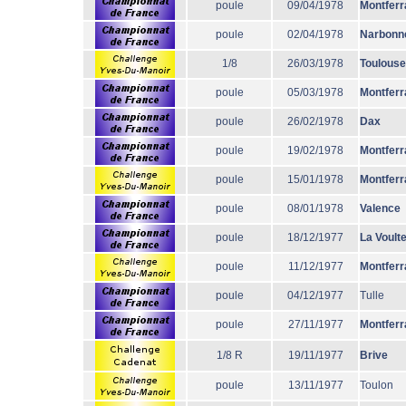
poule
09/04/1978
Montferr
poule
02/04/1978
Narbonn
1/8
26/03/1978
Toulouse
poule
05/03/1978
Montferr
poule
26/02/1978
Dax
poule
19/02/1978
Montferr
poule
15/01/1978
Montferr
poule
08/01/1978
Valence
poule
18/12/1977
La Voult
poule
11/12/1977
Montferr
poule
04/12/1977
Tulle
poule
27/11/1977
Montferr
1/8 R
19/11/1977
Brive
poule
13/11/1977
Toulon