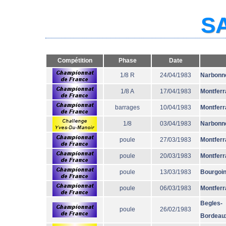
SA
Compétition
Phase
Date
1/8 R
24/04/1983
Narbonn
1/8 A
17/04/1983
Montferr
barrages
10/04/1983
Montferr
1/8
03/04/1983
Narbonn
poule
27/03/1983
Montferr
poule
20/03/1983
Montferr
poule
13/03/1983
Bourgoi
poule
06/03/1983
Montferr
Begles-
poule
26/02/1983
Bordeau