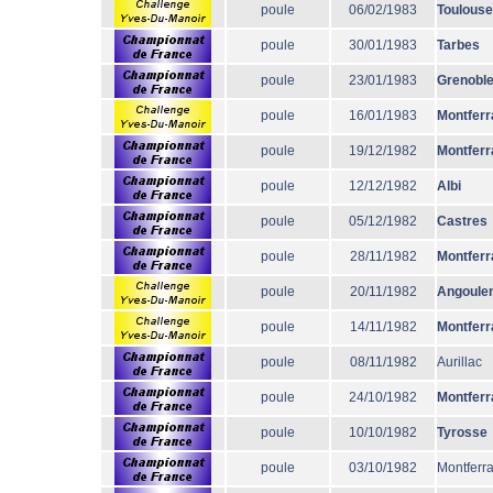
poule
06/02/1983
Toulouse
poule
30/01/1983
Tarbes
poule
23/01/1983
Grenobl
poule
16/01/1983
Montferr
poule
19/12/1982
Montferr
poule
12/12/1982
Albi
poule
05/12/1982
Castres
poule
28/11/1982
Montferr
poule
20/11/1982
Angoule
poule
14/11/1982
Montferr
poule
08/11/1982
Aurillac
poule
24/10/1982
Montferr
poule
10/10/1982
Tyrosse
poule
03/10/1982
Montferr