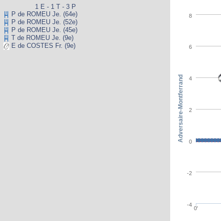
1 E - 1 T - 3 P
P de ROMEU Je. (64e)
8
P de ROMEU Je. (52e)
P de ROMEU Je. (45e)
T de ROMEU Je. (9e)
E de COSTES Fr. (9e)
6
Adversaire-Montferrand
4
2
0
-2
-4
0'