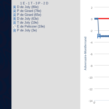
1 E - 1 T - 3 P - 2 D
D de Joly (80e)
2
P de Girard (78e)
P de Girard (65e)
D de Joly (63e)
0
T de Joly (19e)
E de Pelissier (19e)
P de Joly (3e)
-2
Adversaire-Montferrand
-4
-6
-8
-10
-12
-14
0'