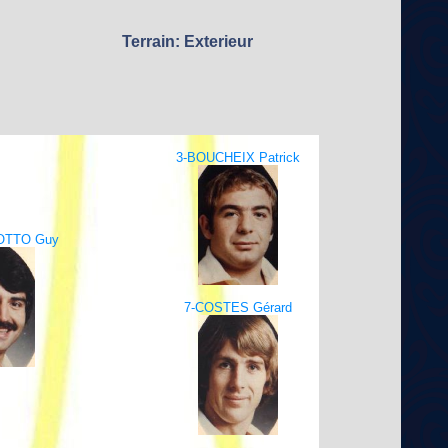
Terrain: Exterieur
3-BOUCHEIX Patrick
OTTO Guy
7-COSTES Gérard