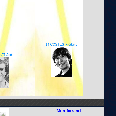
14-COSTES Frédéric
AT Joël
Montferrand