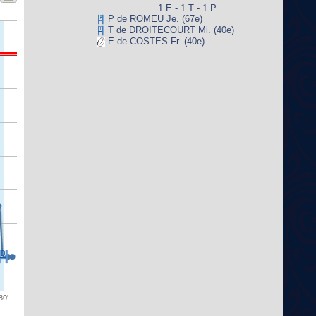
1 E - 1 T - 1 P
P de ROMEU Je. (67e)
T de DROITECOURT Mi. (40e)
E de COSTES Fr. (40e)
80'