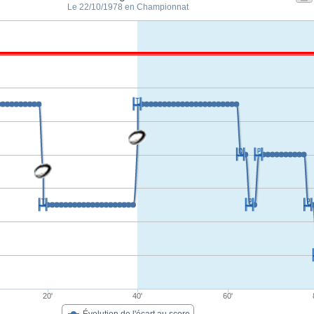
Le 22/10/1978 en Championnat
20'
40'
60'
Évolution de l'écart au score