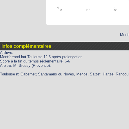
-4
0'
10'
20'
Montf
Infos complémentaires
A Brive.
Montferrand bat Toulouse 12-6 après prolongation.
Score à la fin du temps réglementaire: 6-6
Arbitre: M. Bressy (Provence).
Toulouse n: Gabernet; Santamans ou Novès, Merlos, Salzet, Harize; Rancoule 