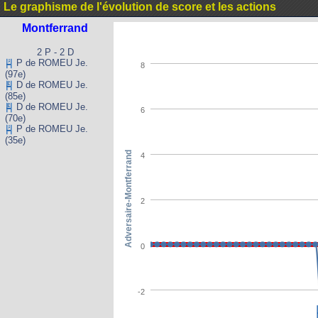
Le graphisme de l'évolution de score et les actions
Montferrand
2 P - 2 D
P de ROMEU Je.
8
(97e)
D de ROMEU Je.
(85e)
D de ROMEU Je.
6
(70e)
P de ROMEU Je.
(35e)
Adversaire-Montferrand
4
2
0
-2