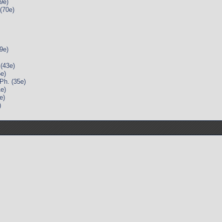
9e)
(70e)
9e)
(43e)
e)
h. (35e)
e)
e)
)