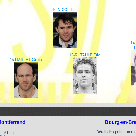
10-NICOL Eric
14
13-RUTAULT Eric
15-DARLET Gilles
ontferrand
Bourg-en-Br
Détail des points non 
9 E - 5 T