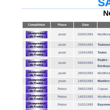
SA
N
Compétition
Phase
Date
poule
02/05/1993
Montferr
poule
25/04/1993
Toulouse
poule
11/04/1993
Toulon
Begles-
poule
04/04/1993
Bordeau
poule
28/03/1993
Montferr
poule
14/03/1993
Montferr
Retour
28/02/1993
Cognac
Retour
14/02/1993
Montferr
Retour
31/01/1993
Bayonne