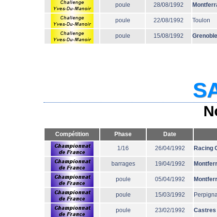
poule
28/08/1992
Montferr
poule
22/08/1992
Toulon
poule
15/08/1992
Grenobl
SA
N
Compétition
Phase
Date
1/16
26/04/1992
Racing 
barrages
19/04/1992
Montfer
poule
05/04/1992
Montfer
poule
15/03/1992
Perpign
poule
23/02/1992
Castres