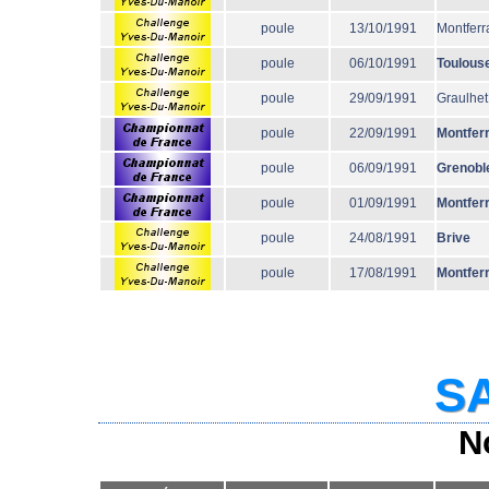
poule
13/10/1991
Montferr
poule
06/10/1991
Toulous
poule
29/09/1991
Graulhet
poule
22/09/1991
Montfer
poule
06/09/1991
Grenobl
poule
01/09/1991
Montfer
poule
24/08/1991
Brive
poule
17/08/1991
Montfer
SA
N