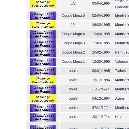
Begles-
1/2
09/04/1995
Bordea
Coupe Moga 5
02/04/1995
Montfer
1/4
26/03/1995
Montfer
Coupe Moga 4
19/03/1995
Montfer
Coupe Moga 3
12/03/1995
Montferr
Coupe Moga 2
26/02/1995
Périgue
Coupe Moga 1
12/02/1995
Valence
poule
08/01/1995
Tarbes
poule
18/12/1994
Montfer
poule
11/12/1994
Montfer
poule
04/12/1994
Agen
poule
27/11/1994
Montferr
poule
20/11/1994
Nice