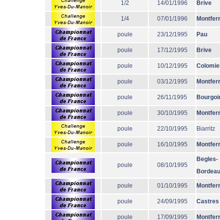
1/2
14/01/1996
Brive
1/4
07/01/1996
Montfer
poule
23/12/1995
Pau
poule
17/12/1995
Brive
poule
10/12/1995
Colomie
poule
03/12/1995
Montfer
poule
26/11/1995
Bourgoi
poule
30/10/1995
Montfer
poule
22/10/1995
Biarritz
poule
16/10/1995
Montfer
Begles-
poule
08/10/1995
Bordea
poule
01/10/1995
Montfer
poule
24/09/1995
Castres
poule
17/09/1995
Montfer