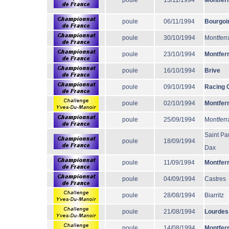
poule
13/11/1994
Montfer
poule
06/11/1994
Bourgoi
poule
30/10/1994
Montferr
poule
23/10/1994
Montfer
poule
16/10/1994
Brive
poule
09/10/1994
Racing 
poule
02/10/1994
Montfer
poule
25/09/1994
Montferr
Saint Pa
poule
18/09/1994
Dax
poule
11/09/1994
Montfer
poule
04/09/1994
Castres
poule
28/08/1994
Biarritz
poule
21/08/1994
Lourdes
poule
14/08/1994
Montfer