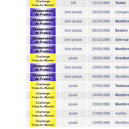
1/8
13/11/1988
Toulon
1ère phase
29/10/1988
Limoges
1ère phase
16/10/1988
Montfer
1ère phase
09/10/1988
Beziers
1ère phase
02/10/1988
Aire-su
1ère phase
25/09/1988
Montfer
poule
18/09/1988
Graulhe
1ère phase
10/09/1988
Montéli
1ère phase
04/09/1988
Montferr
poule
27/08/1988
Toulous
poule
24/08/1988
Montfer
poule
20/08/1988
Montfer
poule
17/08/1988
Aurillac
poule
13/08/1988
Montferr