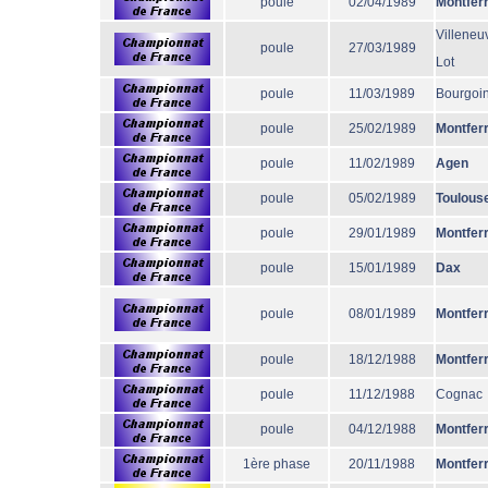
poule
02/04/1989
Montfer
Villeneu
poule
27/03/1989
Lot
poule
11/03/1989
Bourgoi
poule
25/02/1989
Montfer
poule
11/02/1989
Agen
poule
05/02/1989
Toulous
poule
29/01/1989
Montfer
poule
15/01/1989
Dax
poule
08/01/1989
Montfer
poule
18/12/1988
Montfer
poule
11/12/1988
Cognac
poule
04/12/1988
Montfer
1ère phase
20/11/1988
Montfer