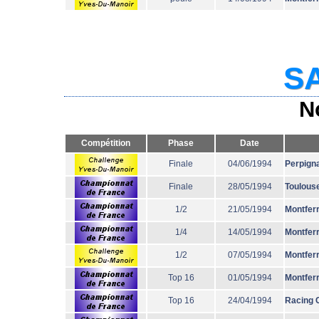
SA
N
Compétition
Phase
Date
Finale
04/06/1994
Perpign
Finale
28/05/1994
Toulous
1/2
21/05/1994
Montfer
1/4
14/05/1994
Montfer
1/2
07/05/1994
Montfer
Top 16
01/05/1994
Montfer
Top 16
24/04/1994
Racing 