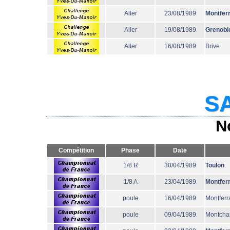
Aller
23/08/1989
Montfer
Aller
19/08/1989
Grenobl
Aller
16/08/1989
Brive
SA
N
Compétition
Phase
Date
1/8 R
30/04/1989
Toulon
1/8 A
23/04/1989
Montfer
poule
16/04/1989
Montferr
poule
09/04/1989
Montcha