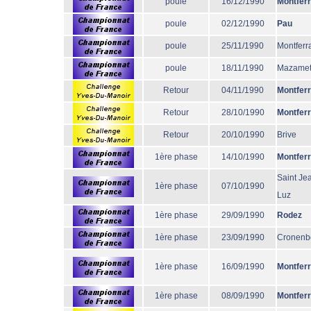
poule
16/12/1990
Montfer
poule
02/12/1990
Pau
poule
25/11/1990
Montferr
poule
18/11/1990
Mazame
Retour
04/11/1990
Montfer
Retour
28/10/1990
Montfer
Retour
20/10/1990
Brive
1ère phase
14/10/1990
Montfer
Saint Je
1ère phase
07/10/1990
Luz
1ère phase
29/09/1990
Rodez
1ère phase
23/09/1990
Cronenb
1ère phase
16/09/1990
Montfer
1ère phase
08/09/1990
Montfer