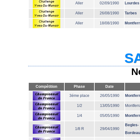
Aller
02/09/1990
Lourdes
Aller
26/08/1990
Tarbes
Aller
18/08/1990
Montfer
SA
N
Compétition
Phase
Date
3éme place
26/05/1990
Montfer
1/2
13/05/1990
Montferr
1/4
05/05/1990
Montfer
Begles-
1/8 R
29/04/1990
Bordea