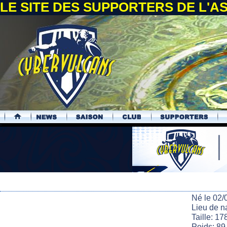
LE SITE DES SUPPORTERS DE L'
.
Né le 02/
Lieu de n
Taille: 17
Poids: 89