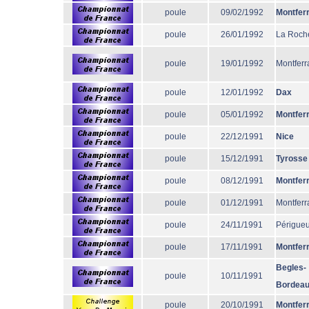
poule
09/02/1992
Montfer
poule
26/01/1992
La Roche
poule
19/01/1992
Montferr
poule
12/01/1992
Dax
poule
05/01/1992
Montfer
poule
22/12/1991
Nice
poule
15/12/1991
Tyrosse
poule
08/12/1991
Montfer
poule
01/12/1991
Montferr
poule
24/11/1991
Périgue
poule
17/11/1991
Montfer
Begles-
poule
10/11/1991
Bordea
poule
20/10/1991
Montfer