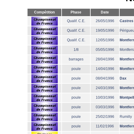
Compétition
Phase
Date
Qualif. C.E.
26/05/1996
Castres
Qualif. C.E.
19/05/1996
Périgue
Qualif. C.E.
12/05/1996
Montfer
1/8
05/05/1996
Montferr
barrages
28/04/1996
Montfer
poule
14/04/1996
Montfer
poule
08/04/1996
Dax
poule
24/03/1996
Montfer
poule
10/03/1996
Montpell
poule
03/03/1996
Montfer
poule
25/02/1996
Rumilly
poule
11/02/1996
Montfer