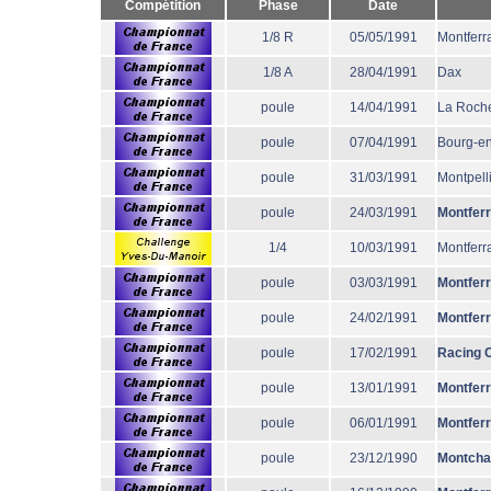
Compétition
Phase
Date
1/8 R
05/05/1991
Montferr
1/8 A
28/04/1991
Dax
poule
14/04/1991
La Roche
poule
07/04/1991
Bourg-e
poule
31/03/1991
Montpell
poule
24/03/1991
Montfer
1/4
10/03/1991
Montferr
poule
03/03/1991
Montfer
poule
24/02/1991
Montfer
poule
17/02/1991
Racing 
poule
13/01/1991
Montfer
poule
06/01/1991
Montfer
poule
23/12/1990
Montcha