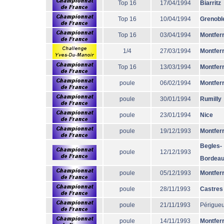
Top 16
17/04/1994
Biarritz
Top 16
10/04/1994
Grenobl
Top 16
03/04/1994
Montfer
1/4
27/03/1994
Montfer
Top 16
13/03/1994
Montfer
poule
06/02/1994
Montfer
poule
30/01/1994
Rumilly
poule
23/01/1994
Nice
poule
19/12/1993
Montfer
Begles-
poule
12/12/1993
Bordea
poule
05/12/1993
Montfer
poule
28/11/1993
Castres
poule
21/11/1993
Périgue
poule
14/11/1993
Montfer