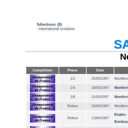
Sélections: (0)
- international scolaires.
SA
N
Compétition
Phase
Date
1/2
25/05/1997
Montferr
1/4
18/05/1997
Montfer
1/8
11/05/1997
Montfer
Retour
20/04/1997
Montferr
Begles-
Retour
13/04/1997
Bordea