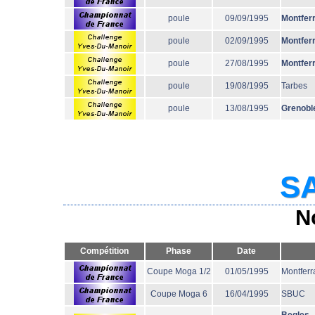
poule
09/09/1995
Montfer
poule
02/09/1995
Montfer
poule
27/08/1995
Montfer
poule
19/08/1995
Tarbes
poule
13/08/1995
Grenobl
SA
N
Compétition
Phase
Date
Coupe Moga 1/2
01/05/1995
Montferr
Coupe Moga 6
16/04/1995
SBUC