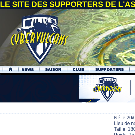
LE SITE DES SUPPORTERS DE L'
.
Né le 20/
Lieu de n
Taille: 18
Poids: 75