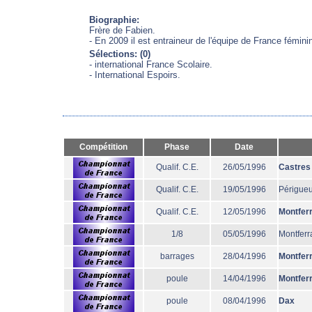
Biographie:
Frère de Fabien.
- En 2009 il est entraineur de l'équipe de France fémini
Sélections: (0)
- international France Scolaire.
- International Espoirs.
Compétition
Phase
Date
Qualif. C.E.
26/05/1996
Castres
Qualif. C.E.
19/05/1996
Périgue
Qualif. C.E.
12/05/1996
Montfer
1/8
05/05/1996
Montferr
barrages
28/04/1996
Montfer
poule
14/04/1996
Montfer
poule
08/04/1996
Dax