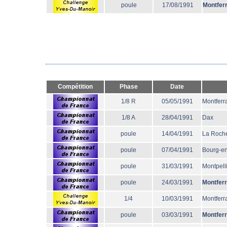
poule
17/08/1991
Montfer
Compétition
Phase
Date
1/8 R
05/05/1991
Montferr
1/8 A
28/04/1991
Dax
poule
14/04/1991
La Roche
poule
07/04/1991
Bourg-e
poule
31/03/1991
Montpell
poule
24/03/1991
Montfer
1/4
10/03/1991
Montferr
poule
03/03/1991
Montfer