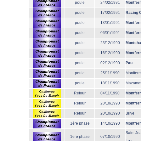
poule
24/02/1991
Montfer
poule
17/02/1991
Racing 
poule
13/01/1991
Montfer
poule
06/01/1991
Montfer
poule
23/12/1990
Montcha
poule
16/12/1990
Montfer
poule
02/12/1990
Pau
poule
25/11/1990
Montferr
poule
18/11/1990
Mazame
Retour
04/11/1990
Montfer
Retour
28/10/1990
Montfer
Retour
20/10/1990
Brive
1ère phase
14/10/1990
Montfer
Saint Je
1ère phase
07/10/1990
Luz