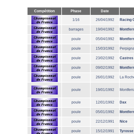
Compétition
Phase
Date
1/16
26/04/1992
Racing 
barrages
19/04/1992
Montfer
poule
05/04/1992
Montfer
poule
15/03/1992
Perpign
poule
23/02/1992
Castres
poule
09/02/1992
Montfer
poule
26/01/1992
La Roche
poule
19/01/1992
Montferr
poule
12/01/1992
Dax
poule
05/01/1992
Montfer
poule
22/12/1991
Nice
poule
15/12/1991
Tyrosse