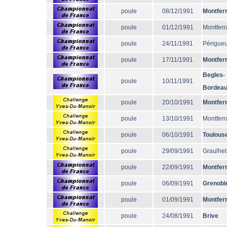
poule
08/12/1991
Montfer
poule
01/12/1991
Montferr
poule
24/11/1991
Périgue
poule
17/11/1991
Montfer
Begles-
poule
10/11/1991
Bordea
poule
20/10/1991
Montfer
poule
13/10/1991
Montferr
poule
06/10/1991
Toulous
poule
29/09/1991
Graulhet
poule
22/09/1991
Montfer
poule
06/09/1991
Grenobl
poule
01/09/1991
Montfer
poule
24/08/1991
Brive