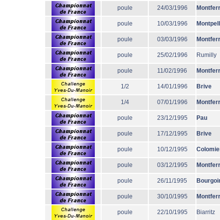
poule
24/03/1996
Montfer
poule
10/03/1996
Montpell
poule
03/03/1996
Montfer
poule
25/02/1996
Rumilly
poule
11/02/1996
Montfer
1/2
14/01/1996
Brive
1/4
07/01/1996
Montfer
poule
23/12/1995
Pau
poule
17/12/1995
Brive
poule
10/12/1995
Colomie
poule
03/12/1995
Montfer
poule
26/11/1995
Bourgoi
poule
30/10/1995
Montfer
poule
22/10/1995
Biarritz