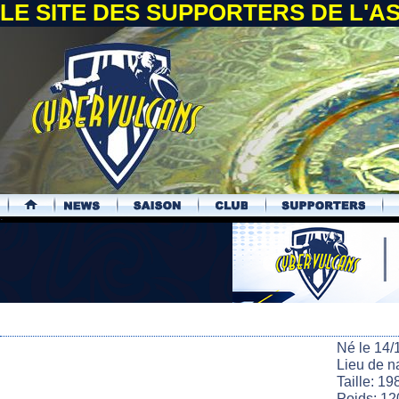
LE SITE DES SUPPORTERS DE L'
.
Né le 14/
Lieu de n
Taille: 19
Poids: 12