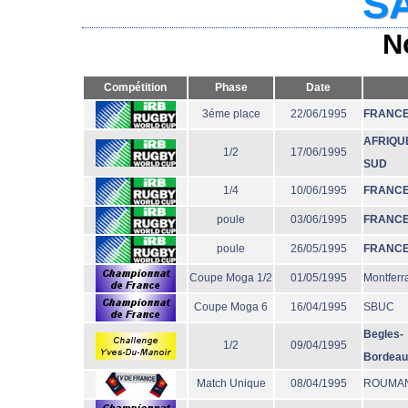
SA
N
Compétition
Phase
Date
3éme place
22/06/1995
FRANC
AFRIQU
1/2
17/06/1995
SUD
1/4
10/06/1995
FRANC
poule
03/06/1995
FRANC
poule
26/05/1995
FRANC
Coupe Moga 1/2
01/05/1995
Montferr
Coupe Moga 6
16/04/1995
SBUC
Begles-
1/2
09/04/1995
Bordeau
Match Unique
08/04/1995
ROUMAN