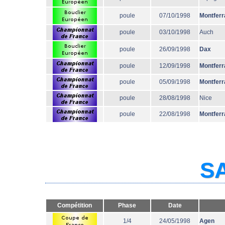
poule
07/10/1998
Montferr
poule
03/10/1998
Auch
poule
26/09/1998
Dax
poule
12/09/1998
Montferr
poule
05/09/1998
Montferr
poule
28/08/1998
Nice
poule
22/08/1998
Montferr
SA
Compétition
Phase
Date
1/4
24/05/1998
Agen