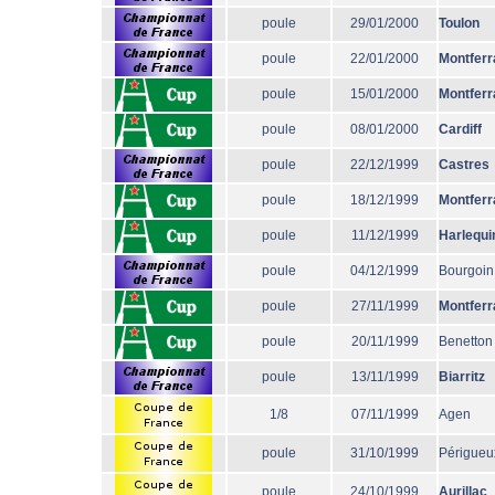
poule
29/01/2000
Toulon
poule
22/01/2000
Montferr
poule
15/01/2000
Montferr
poule
08/01/2000
Cardiff
poule
22/12/1999
Castres
poule
18/12/1999
Montferr
poule
11/12/1999
Harlequi
poule
04/12/1999
Bourgoin
poule
27/11/1999
Montferr
poule
20/11/1999
Benetton
poule
13/11/1999
Biarritz
1/8
07/11/1999
Agen
poule
31/10/1999
Périgueu
poule
24/10/1999
Aurillac