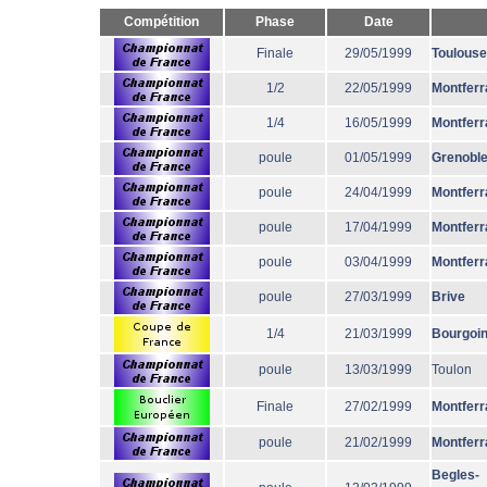
Compétition
Phase
Date
Finale
29/05/1999
Toulouse
1/2
22/05/1999
Montferr
1/4
16/05/1999
Montferr
poule
01/05/1999
Grenobl
poule
24/04/1999
Montferr
poule
17/04/1999
Montferr
poule
03/04/1999
Montferr
poule
27/03/1999
Brive
1/4
21/03/1999
Bourgoi
poule
13/03/1999
Toulon
Finale
27/02/1999
Montferr
poule
21/02/1999
Montferr
Begles-