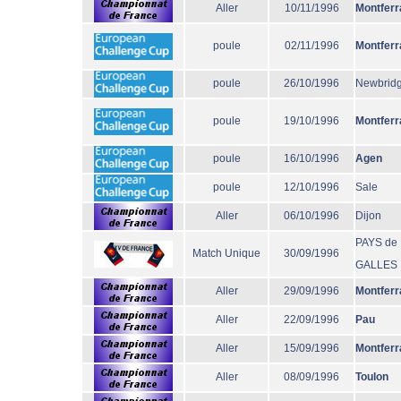
Aller
10/11/1996
Montferr
poule
02/11/1996
Montferr
poule
26/10/1996
Newbrid
poule
19/10/1996
Montferr
poule
16/10/1996
Agen
poule
12/10/1996
Sale
Aller
06/10/1996
Dijon
PAYS de
Match Unique
30/09/1996
GALLES
Aller
29/09/1996
Montferr
Aller
22/09/1996
Pau
Aller
15/09/1996
Montferr
Aller
08/09/1996
Toulon