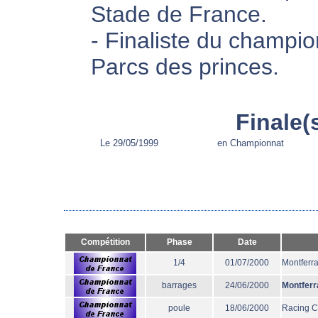
Stade de France.
- Finaliste du champi
Parcs des princes.
Finale(
Le 29/05/1999
en Championnat
Compétition
Phase
Date
1/4
01/07/2000
Montferr
barrages
24/06/2000
Montferr
poule
18/06/2000
Racing 