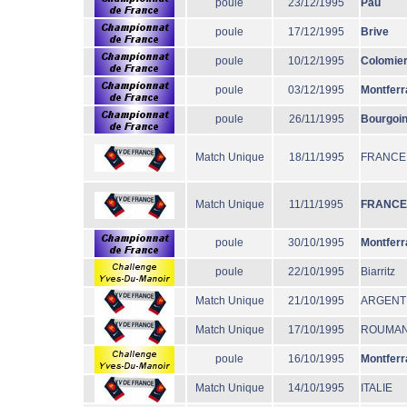
poule
23/12/1995
Pau
poule
17/12/1995
Brive
poule
10/12/1995
Colomie
poule
03/12/1995
Montferr
poule
26/11/1995
Bourgoi
Match Unique
18/11/1995
FRANCE
Match Unique
11/11/1995
FRANCE
poule
30/10/1995
Montferr
poule
22/10/1995
Biarritz
Match Unique
21/10/1995
ARGENT
Match Unique
17/10/1995
ROUMAN
poule
16/10/1995
Montferr
Match Unique
14/10/1995
ITALIE