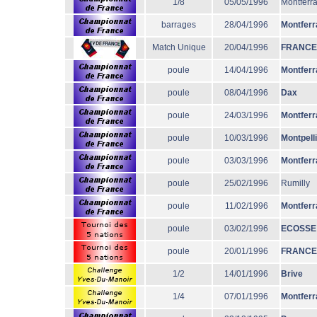
1/8
05/05/1996
Montferr
barrages
28/04/1996
Montferr
Match Unique
20/04/1996
FRANCE
poule
14/04/1996
Montferr
poule
08/04/1996
Dax
poule
24/03/1996
Montferr
poule
10/03/1996
Montpell
poule
03/03/1996
Montferr
poule
25/02/1996
Rumilly
poule
11/02/1996
Montferr
poule
03/02/1996
ECOSSE
poule
20/01/1996
FRANCE
1/2
14/01/1996
Brive
1/4
07/01/1996
Montferr