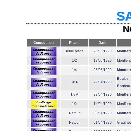
SA
N
Compétition
Phase
Date
3éme place
26/05/1990
Montfer
1/2
13/05/1990
Montferr
1/4
05/05/1990
Montfer
Begles-
1/8 R
29/04/1990
Bordea
1/8 A
22/04/1990
Montfer
1/2
14/04/1990
Montferr
Retour
08/04/1990
Montfer
Retour
01/04/1990
Graulhet