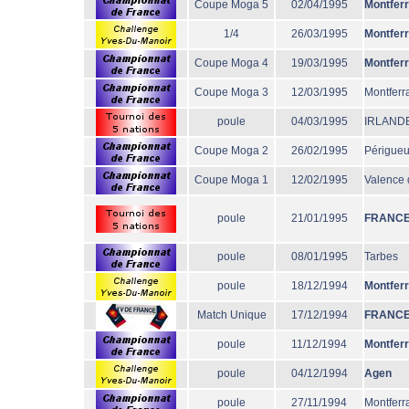
Coupe Moga 5
02/04/1995
Montfer
1/4
26/03/1995
Montfer
Coupe Moga 4
19/03/1995
Montfer
Coupe Moga 3
12/03/1995
Montferr
poule
04/03/1995
IRLAND
Coupe Moga 2
26/02/1995
Périgue
Coupe Moga 1
12/02/1995
Valence 
poule
21/01/1995
FRANC
poule
08/01/1995
Tarbes
poule
18/12/1994
Montfer
Match Unique
17/12/1994
FRANC
poule
11/12/1994
Montfer
poule
04/12/1994
Agen
poule
27/11/1994
Montferr