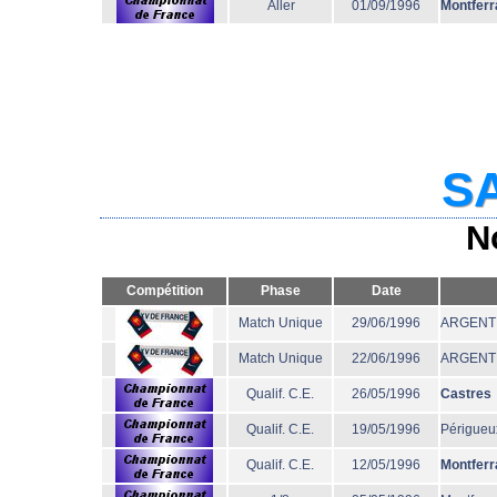
Aller
01/09/1996
Montferr
SA
N
Compétition
Phase
Date
Match Unique
29/06/1996
ARGENT
Match Unique
22/06/1996
ARGENT
Qualif. C.E.
26/05/1996
Castres
Qualif. C.E.
19/05/1996
Périgueu
Qualif. C.E.
12/05/1996
Montferr