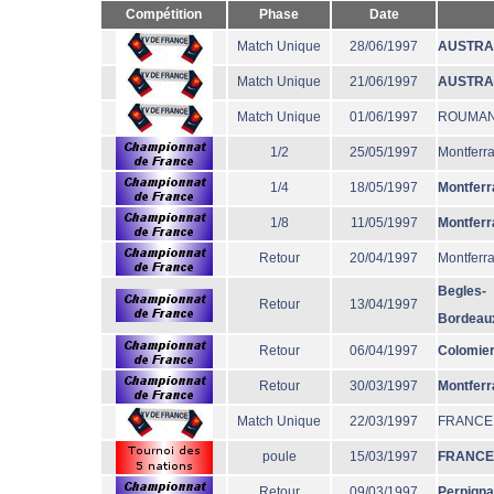
Compétition
Phase
Date
Match Unique
28/06/1997
AUSTRA
Match Unique
21/06/1997
AUSTRA
Match Unique
01/06/1997
ROUMAN
1/2
25/05/1997
Montferr
1/4
18/05/1997
Montferr
1/8
11/05/1997
Montferr
Retour
20/04/1997
Montferr
Begles-
Retour
13/04/1997
Bordeau
Retour
06/04/1997
Colomie
Retour
30/03/1997
Montferr
Match Unique
22/03/1997
FRANCE
poule
15/03/1997
FRANCE
Retour
09/03/1997
Perpign