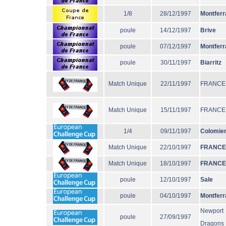
1/8
28/12/1997
Montferr
poule
14/12/1997
Brive
poule
07/12/1997
Montferr
poule
30/11/1997
Biarritz
Match Unique
22/11/1997
FRANCE
Match Unique
15/11/1997
FRANCE
1/4
09/11/1997
Colomie
Match Unique
22/10/1997
FRANCE
Match Unique
18/10/1997
FRANCE
poule
12/10/1997
Sale
poule
04/10/1997
Montferr
Newport
poule
27/09/1997
Dragons