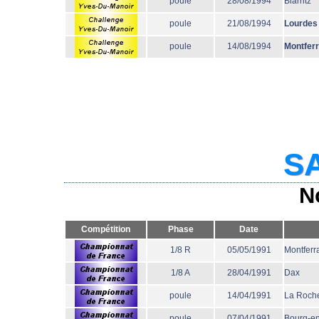
poule
28/08/1994
Biarritz
poule
21/08/1994
Lourdes
poule
14/08/1994
Montfer
SA
N
Compétition
Phase
Date
1/8 R
05/05/1991
Montferr
1/8 A
28/04/1991
Dax
poule
14/04/1991
La Roche
poule
07/04/1991
Bourg-e