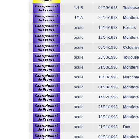
1/4 R
04/05/1998
Toulouse
1/4 A
26/04/1998
Montferr
poule
19/04/1998
Beziers
poule
12/04/1998
Montferr
poule
08/04/1998
Colomie
poule
28/03/1998
Toulouse
poule
21/03/1998
Montferr
poule
15/03/1998
Narbonn
poule
01/03/1998
Montferr
poule
15/02/1998
Montferr
poule
25/01/1998
Montferr
poule
18/01/1998
Montferr
poule
11/01/1998
Dax
poule
04/01/1998
Montferr