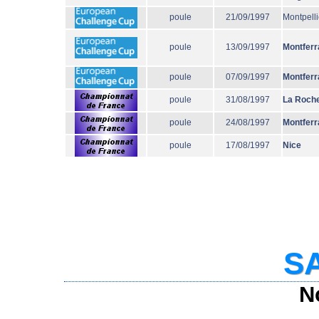
poule
21/09/1997
Montpelli
poule
13/09/1997
Montferr
poule
07/09/1997
Montferr
poule
31/08/1997
La Roche
poule
24/08/1997
Montferr
poule
17/08/1997
Nice
SA
N