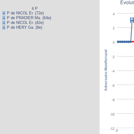
Évolut
4 P
P de NICOL Er. (72e)
4
P de PRADIER Ma. (64e)
P de NICOL Er. (42e)
P de HERY Ga. (8e)
2
0
Adversaire-Montferrand
-2
-4
-6
-8
-10
-12
0'