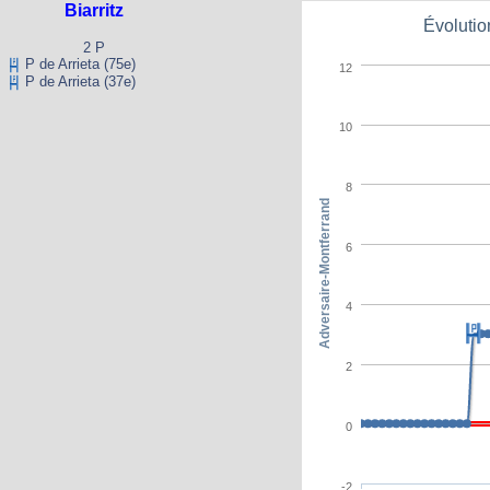
Biarritz
Évolutio
2 P
P de Arrieta (75e)
12
P de Arrieta (37e)
10
8
Adversaire-Montferrand
6
4
2
0
-2