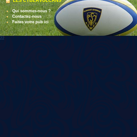
LES CYBERVULCANS
Qui sommes-nous ?
Contactez-nous
Faites votre pub ici
22