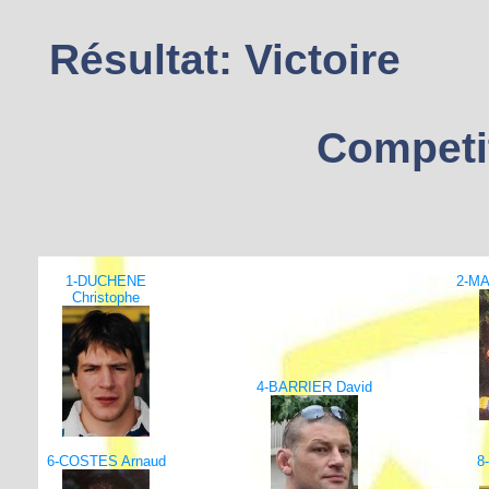
Résultat: Victoire
Competi
1-DUCHENE
2-MA
Christophe
4-BARRIER David
6-COSTES Arnaud
8