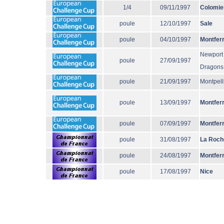
1/4
09/11/1997
Colomie
poule
12/10/1997
Sale
poule
04/10/1997
Montfer
Newport
poule
27/09/1997
Dragons
poule
21/09/1997
Montpell
poule
13/09/1997
Montfer
poule
07/09/1997
Montfer
poule
31/08/1997
La Roch
poule
24/08/1997
Montfer
poule
17/08/1997
Nice