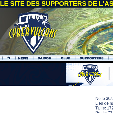
LE SITE DES SUPPORTERS DE L'
.
Né le 30/
Lieu de n
Taille: 17
Poids: 72