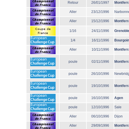
Retour
26/01/1997
Montferr
Aller
23/12/1996
Narbonn
Aller
15/12/1996
Montferr
1/16
24/11/1996
Grenobl
1/4
16/11/1996
Bourgoi
Aller
10/11/1996
Montferr
poule
02/11/1996
Montferr
poule
26/10/1996
Newbrid
poule
19/10/1996
Montferr
poule
16/10/1996
Agen
poule
12/10/1996
Sale
Aller
06/10/1996
Dijon
Aller
29/09/1996
Montferr