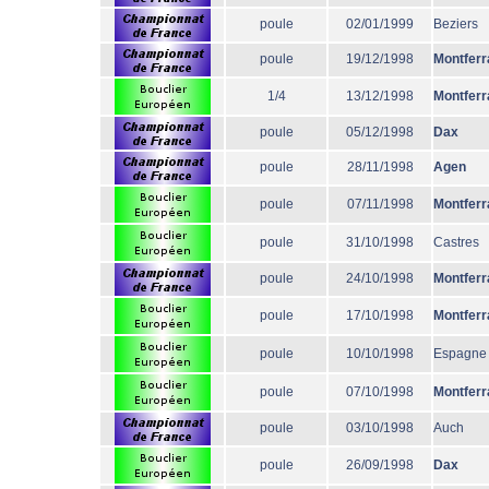
poule
02/01/1999
Beziers
poule
19/12/1998
Montferr
1/4
13/12/1998
Montferr
poule
05/12/1998
Dax
poule
28/11/1998
Agen
poule
07/11/1998
Montferr
poule
31/10/1998
Castres
poule
24/10/1998
Montferr
poule
17/10/1998
Montferr
poule
10/10/1998
Espagne
poule
07/10/1998
Montferr
poule
03/10/1998
Auch
poule
26/09/1998
Dax