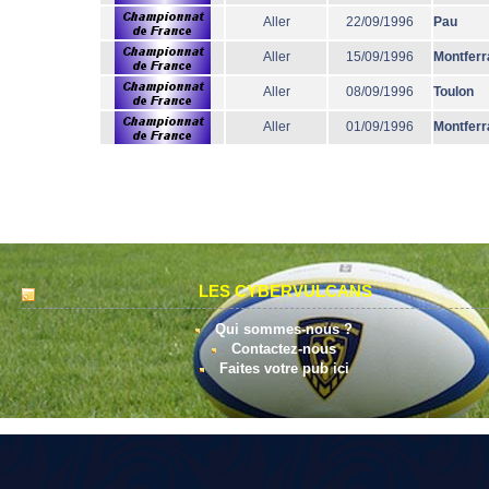
Aller
22/09/1996
Pau
Aller
15/09/1996
Montferr
Aller
08/09/1996
Toulon
Aller
01/09/1996
Montferr
LES CYBERVULCANS
Qui sommes-nous ?
Contactez-nous
Faites votre pub ici