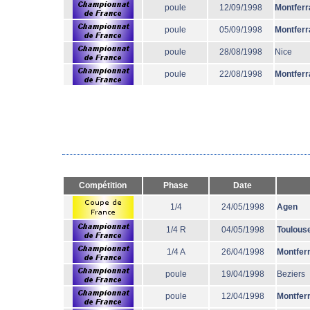
poule
12/09/1998
Montferr
poule
05/09/1998
Montferr
poule
28/08/1998
Nice
poule
22/08/1998
Montferr
Compétition
Phase
Date
1/4
24/05/1998
Agen
1/4 R
04/05/1998
Toulous
1/4 A
26/04/1998
Montfer
poule
19/04/1998
Beziers
poule
12/04/1998
Montfer