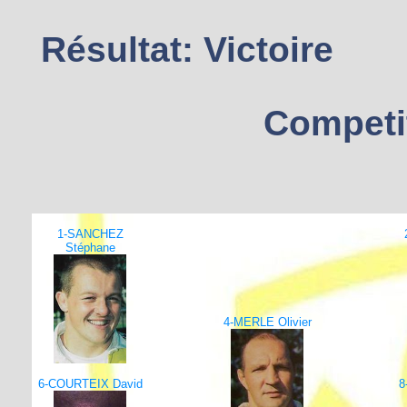
Résultat: Victoire
Competi
1-SANCHEZ
Stéphane
4-MERLE Olivier
6-COURTEIX David
8