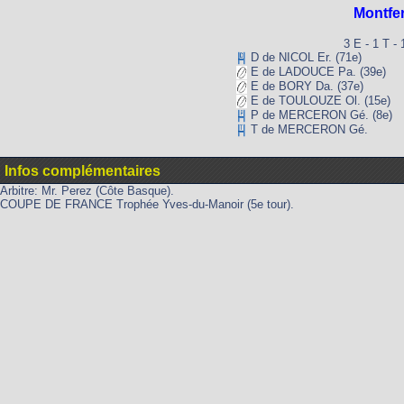
Montfe
3 E - 1 T - 
D de NICOL Er. (71e)
E de LADOUCE Pa. (39e)
E de BORY Da. (37e)
E de TOULOUZE Ol. (15e)
P de MERCERON Gé. (8e)
T de MERCERON Gé.
Infos complémentaires
Arbitre: Mr. Perez (Côte Basque).
COUPE DE FRANCE Trophée Yves-du-Manoir (5e tour).