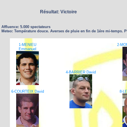
Résultat: Victoire
Affluence: 5.000 spectateurs
Meteo: Température douce. Averses de pluie en fin de 1ére mi-temps. Pe
1-MENIEU
2-MO
Emmanuel
4-BARRIER David
6-COURTEIX David
8-L