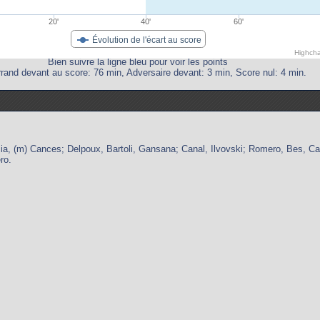
20'
40'
60'
Évolution de l'écart au score
Highcha
Bien suivre la ligne bleu pour voir les points
rand devant au score: 76 min, Adversaire devant: 3 min, Score nul: 4 min.
cia, (m) Cances; Delpoux, Bartoli, Gansana; Canal, Ilvovski; Romero, Bes, C
ro.