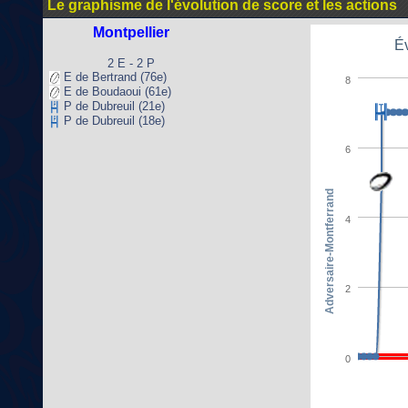
Le graphisme de l'évolution de score et les actions
Montpellier
Év
2 E - 2 P
E de Bertrand (76e)
8
E de Boudaoui (61e)
P de Dubreuil (21e)
P de Dubreuil (18e)
6
Adversaire-Montferrand
4
2
0