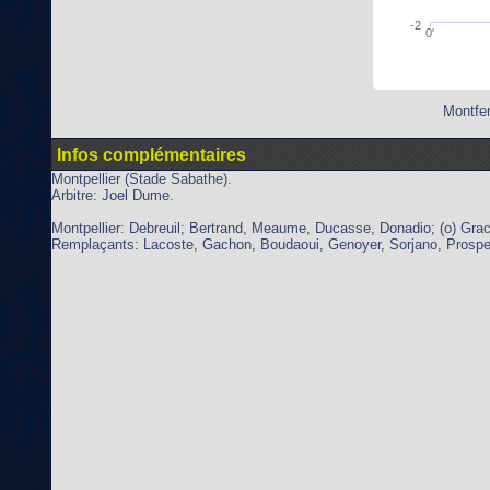
-2
0'
Montfer
Infos complémentaires
Montpellier (Stade Sabathe).
Arbitre: Joel Dume.
Montpellier: Debreuil; Bertrand, Meaume, Ducasse, Donadio; (o) Gra
Remplaçants: Lacoste, Gachon, Boudaoui, Genoyer, Sorjano, Prospe