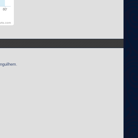
80'
rts.com
anguilhem.