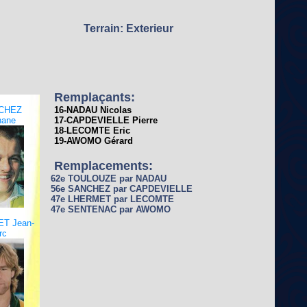
Terrain: Exterieur
Remplaçants:
CHEZ
16-NADAU Nicolas
hane
17-CAPDEVIELLE Pierre
18-LECOMTE Eric
19-AWOMO Gérard
Remplacements:
62e TOULOUZE par NADAU
56e SANCHEZ par CAPDEVIELLE
47e LHERMET par LECOMTE
47e SENTENAC par AWOMO
T Jean-
rc