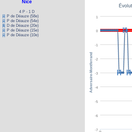
Nice
Évolut
4 P - 1 D
P de Déauze (58e)
1
P de Déauze (54e)
D de Déauze (20e)
P de Déauze (15e)
0
P de Déauze (10e)
-1
Adversaire-Montferrand
-2
-3
-4
-5
-6
-7