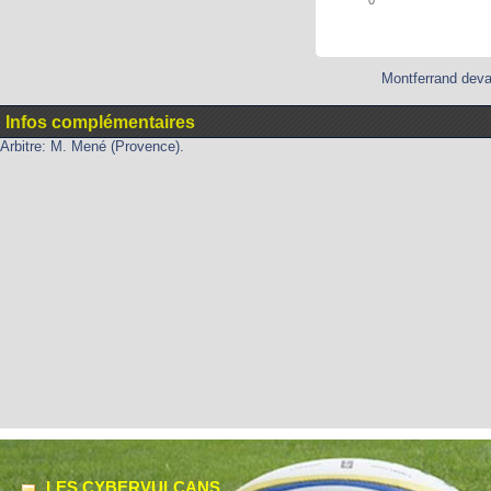
0'
Montferrand deva
Infos complémentaires
Arbitre: M. Mené (Provence).
LES CYBERVULCANS