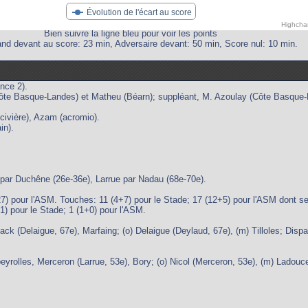
Évolution de l'écart au score
Highcha
Bien suivre la ligne bleu pour voir les points
and devant au score: 23 min, Adversaire devant: 50 min, Score nul: 10 min.
nce 2).
ôte Basque-Landes) et Matheu (Béarn); suppléant, M. Azoulay (Côte Basque-
civière), Azam (acromio).
in).
par Duchêne (26e-36e), Larrue par Nadau (68e-70e).
pour l'ASM. Touches: 11 (4+7) pour le Stade; 17 (12+5) pour l'ASM dont sep
1) pour le Stade; 1 (1+0) pour l'ASM.
 (Delaigue, 67e), Marfaing; (o) Delaigue (Deylaud, 67e), (m) Tilloles; Dispag
olles, Merceron (Larrue, 53e), Bory; (o) Nicol (Merceron, 53e), (m) Ladouce