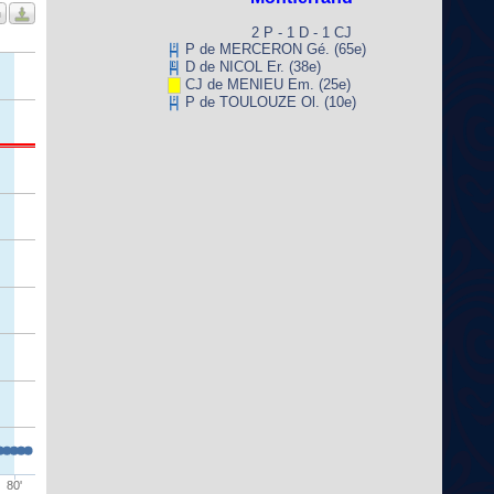
2 P - 1 D - 1 CJ
P de MERCERON Gé. (65e)
D de NICOL Er. (38e)
CJ de MENIEU Em. (25e)
P de TOULOUZE Ol. (10e)
80'