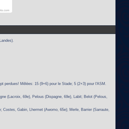
rts.com
Landes).
t perdues! Mêlées: 15 (9+6) pour le Stade; 5 (2+3) pour l'ASM.
ne (Lacroix, 69e), Pelous (Dispagne, 69e), Labit; Belot (Pelous,
; Costes, Gabin, Lhermet (Awomo, 65e); Merle, Barrier (Sarraute,