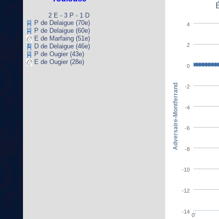
2 E - 3 P - 1 D
P de Delaigue (70e)
4
P de Delaigue (60e)
E de Marfaing (51e)
2
D de Delaigue (46e)
P de Ougier (43e)
E de Ougier (28e)
0
Adversaire-Montferrand
-2
-4
-6
-8
-10
-12
-14
0'