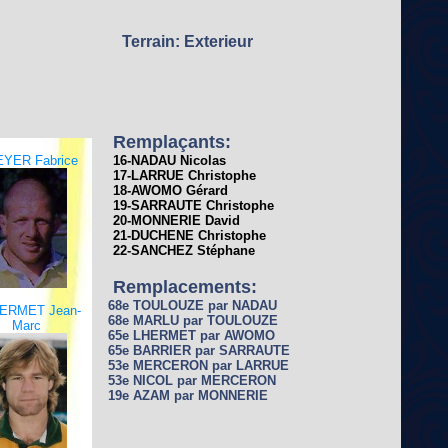
Terrain: Exterieur
Remplaçants:
EYER Fabrice
16-NADAU Nicolas
17-LARRUE Christophe
18-AWOMO Gérard
19-SARRAUTE Christophe
20-MONNERIE David
21-DUCHENE Christophe
22-SANCHEZ Stéphane
Remplacements:
68e TOULOUZE par NADAU
HERMET Jean-
68e MARLU par TOULOUZE
Marc
65e LHERMET par AWOMO
65e BARRIER par SARRAUTE
53e MERCERON par LARRUE
53e NICOL par MERCERON
19e AZAM par MONNERIE