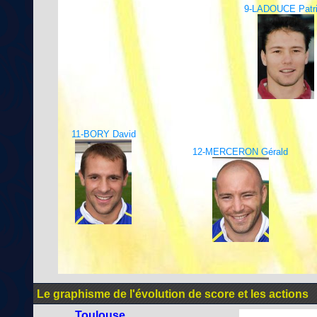
9-LADOUCE Patr
11-BORY David
12-MERCERON Gérald
Le graphisme de l'évolution de score et les actions
Toulouse