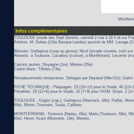
Montferr
Infos complémentaires
TOULOUSE (stade des Sept Deniers, samedi 2 mai à 16 h et sur Fra
Arbitres: M. Duhau (Côte Basque-Landes) assisté de MM. Lasaga (C
Blessés: Garbajosa (coup au genou); Nicol (arcade ouverte, sorti sur 
Absents: à Toulouse, Cazalbou (cuisse); à Montferrand, Lecomte (ma
Cartons jaunes: Dispagne (1re); Ménieu (25e).
Carton blanc: Tilloles (73e).
Remplacements temporaires: Delaigue par Deylaud (49e-51e); Gabin 
FICHE TECHNIQUE.- Plaquages: 23 (10+13) pour le Stade; 40 (13+27) 
Pénalités: 18 (12+6) pour le Stade; 16 (7+9) pour l'ASM. Drops: 2 (1+
TOULOUSE.- Ougier (cap.); Garbajosa (Ntamack, 68e), Paillat, Ntamack
69e), Miorin; Tournaire, Soula, Califano.
MONTFERRAND.- Toulouze (Nadau, 68e); Marlu (Toulouze, 68e), Ribeyr
65e); Heyer, Azam (Monnerie, 19e), Menieu.