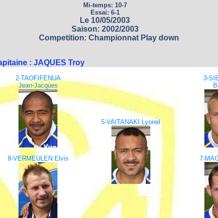
Mi-temps: 10-7
Essai: 6-1
Le 10/05/2003
Saison: 2002/2003
Competition: Championnat Play down
apitaine : JAQUES Troy
2-TAOFIFENUA
3-SI
Jean-Jacques
B
5-VAITANAKI Lyonel
8-VERMEULEN Elvis
7-MAG