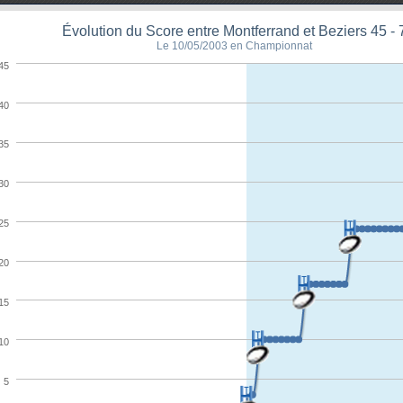
Évolution du Score entre Montferrand et Beziers 45 - 
Le 10/05/2003 en Championnat
45
40
35
30
25
20
15
10
5