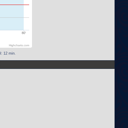
80'
Highcharts.com
l: 12 min.