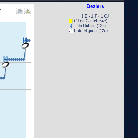
Beziers
7
1 E - 1 T - 1 CJ
CJ de Castel (54e)
T de Dubois (12e)
E de Mignoni (12e)