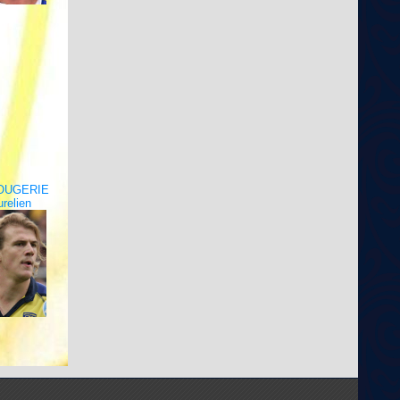
OUGERIE
relien