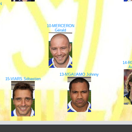
N
10-MERCERON
Gérald
14-R
Au
13-N'GAUAMO Johnny
15-VIARS Sébastien