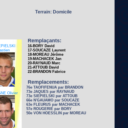
Terrain: Domicile
Remplaçants:
EPIELSKI
16-BORY David
astien
17-SOUCAZE Laurent
18-MOREAU Jérôme
19-MACHACEK Jan
20-RAYNAUD Marc
21-ATTOUB David
22-BRANDON Fabrice
Remplacements:
76e TAOFIFENUA par BRANDON
73e JAQUES par RAYNAUD
NE Olivier
73e SIEPIELSKI par ATTOUB
66e N'GAUAMO par SOUCAZE
63e FLEURUS par MACHACEK
57e ROUGERIE par BORY
50e VON HOESSLIN par MOREAU