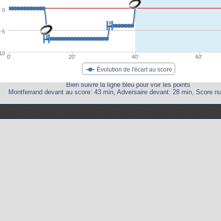
0
-5
10
0'
20'
40'
60'
Évolution de l'écart au score
Bien suivre la ligne bleu pour voir les points
Montferrand devant au score: 43 min, Adversaire devant: 28 min, Score nu