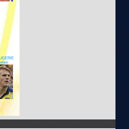
OUGERIE
elien