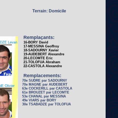
Terrain: Domicile
Remplaçants:
DZE Levan
16-BORY David
17-MESSINA Geoffroy
18-SADOURNY Xavier
19-AUDEBERT Alexandre
20-LECOMTE Eric
21-TOLOFUA Abraham
22-CASTOLA Alexandre
Remplacements:
70e SUDRE par SADOURNY
70e MAGNE par AUDEBERT
E Olivier
63e COCKERILL par CASTOLA
61e BROUZET par LECOMTE
53e CHANAL par MESSINA
49e VIARS par BORY
30e TSABADZE par TOLOFUA