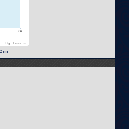
80'
Highcharts.com
 2 min.