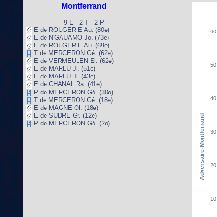
Montferrand
9 E - 2 T - 2 P
E de ROUGERIE Au. (80e)
60
E de N'GAUAMO Jo. (73e)
E de ROUGERIE Au. (69e)
T de MERCERON Gé. (62e)
E de VERMEULEN El. (62e)
50
E de MARLU Ji. (51e)
E de MARLU Ji. (43e)
E de CHANAL Ra. (41e)
P de MERCERON Gé. (30e)
40
T de MERCERON Gé. (18e)
E de MAGNE Ol. (18e)
E de SUDRE Gr. (12e)
Adversaire-Montferrand
P de MERCERON Gé. (2e)
30
20
10