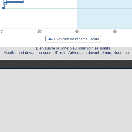
0'
20'
40'
60'
Évolution de l'écart au score
Bien suivre la ligne bleu pour voir les points
Montferrand devant au score: 81 min, Adversaire devant: 0 min, Score nul: