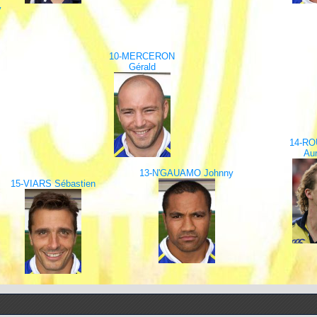
y
10-MERCERON
Gérald
14-R
Aur
13-N'GAUAMO Johnny
15-VIARS Sébastien