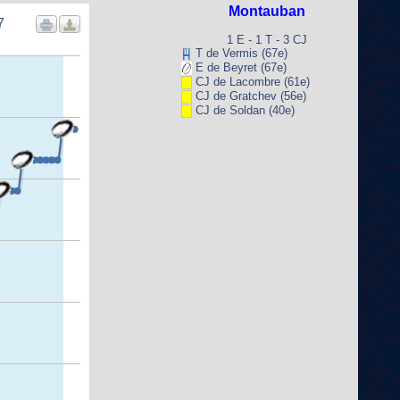
Montauban
7
1 E - 1 T - 3 CJ
T de Vermis (67e)
E de Beyret (67e)
CJ de Lacombre (61e)
CJ de Gratchev (56e)
CJ de Soldan (40e)