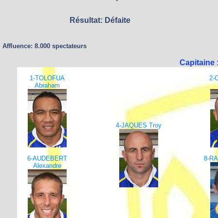
Résultat: Défaite
Affluence: 8.000 spectateurs
Capitaine
1-TOLOFUA
2-
Abraham
4-JAQUES Troy
6-AUDEBERT
8-R
Alexandre