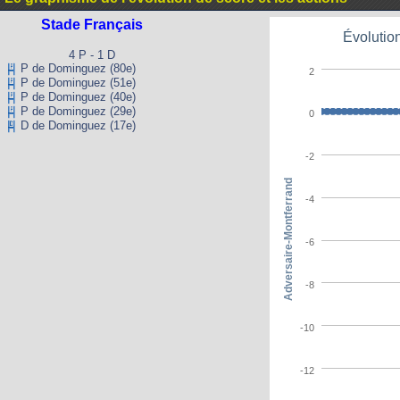
Stade Français
Évolution
4 P - 1 D
P de Dominguez (80e)
2
P de Dominguez (51e)
P de Dominguez (40e)
P de Dominguez (29e)
0
D de Dominguez (17e)
-2
Adversaire-Montferrand
-4
-6
-8
-10
-12