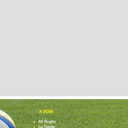
A VOIR
All Rugby
La Tourte