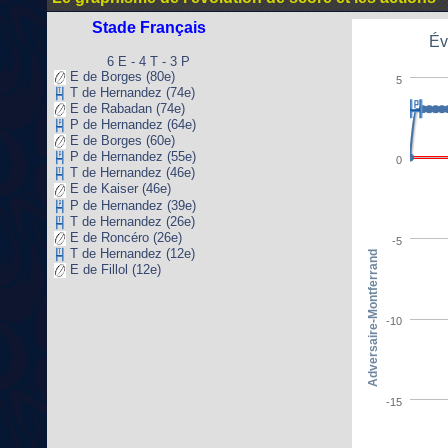
Stade Français
Év
6 E - 4 T - 3 P
E de Borges (80e)
5
T de Hernandez (74e)
E de Rabadan (74e)
P de Hernandez (64e)
E de Borges (60e)
P de Hernandez (55e)
0
T de Hernandez (46e)
E de Kaiser (46e)
P de Hernandez (39e)
T de Hernandez (26e)
E de Roncéro (26e)
-5
T de Hernandez (12e)
Adversaire-Montferrand
E de Fillol (12e)
-10
-15