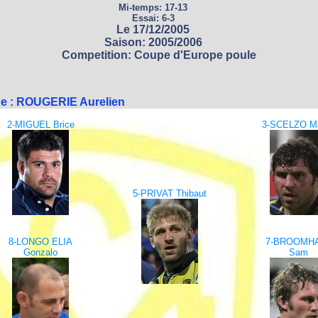
Mi-temps: 17-13
Essai: 6-3
Le 17/12/2005
Saison: 2005/2006
Competition: Coupe d'Europe poule
ne : ROUGERIE Aurelien
2-MIGUEL Brice
3-SCELZO Ma
5-PRIVAT Thibaut
8-LONGO ELIA
7-BROOMH
Gonzalo
Sam