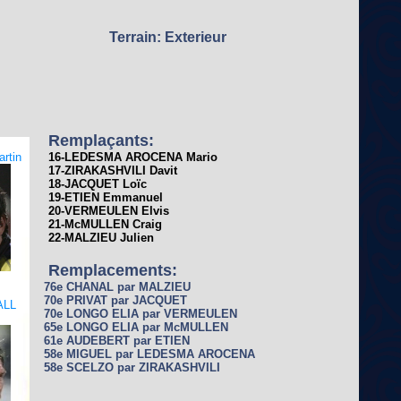
Terrain: Exterieur
Remplaçants:
rtin
16-LEDESMA AROCENA Mario
17-ZIRAKASHVILI Davit
18-JACQUET Loïc
19-ETIEN Emmanuel
20-VERMEULEN Elvis
21-McMULLEN Craig
22-MALZIEU Julien
Remplacements:
76e CHANAL par MALZIEU
70e PRIVAT par JACQUET
ALL
70e LONGO ELIA par VERMEULEN
65e LONGO ELIA par McMULLEN
61e AUDEBERT par ETIEN
58e MIGUEL par LEDESMA AROCENA
58e SCELZO par ZIRAKASHVILI