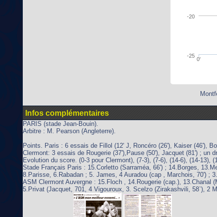
-20
-25
0'
Montfe
Infos complémentaires
PARIS (stade Jean-Bouin).
Arbitre : M. Pearson (Angleterre).
Points. Paris : 6 essais de Fillol (12' J, Roncéro (26'), Kaiser (46'), B
Clermont: 3 essais de Rougerie (37'),Pause (50'), Jacquet (81') ; un dr
Evolution du score. (0-3 pour Clermont), (7-3), (7-6), (14-6), (14-13), (1
Stade Français Paris : 15.Corletto (Sarraméa, 66') ; 14.Borges, 13.Me
8.Parisse, 6.Rabadan ; 5. James, 4 Auradou (cap , Marchois, 70') ; 3.
ASM Clermont Auvergne : 15.Floch , 14.Rougerie (cap.), 13.Chanal (Mal
5.Privat (Jacquet, 701, 4 Vigouroux, 3. Scelzo (Zirakashvili, 58`), 2 