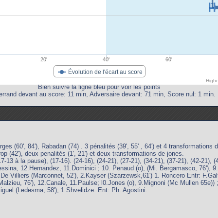
20'
40'
60'
Évolution de l'écart au score
Highc
Bien suivre la ligne bleu pour voir les points
rrand devant au score: 11 min, Adversaire devant: 71 min, Score nul: 1 min.
orges (60', 84'), Rabadan (74) . 3 pénalités (39', 55' , 64') et 4 transformation
op (42'), deux penalités (1', 21') et deux transformations de jones.
7-13 à la pause), (17-16). (24-16), (24-21), (27-21), (34-21), (37-21), (42-21), (
ssina, 12.Hernandez, 11.Dominici ; 10. Penaud (o), (Mi. Bergamasco, 76'), 9.F
De Villiers (Marconnet, 52'), 2.Kayser (Szarzewsk,61') 1. Roncero Entr: F.Gal
zieu, 76'), 12.Canale, 11.Paulse; l0.Jones (o), 9.Mignoni (Mc Mullen 65e)) ; 
Miguel (Ledesma, 58'), 1 Shvelidze. Ent: Ph. Agostini.