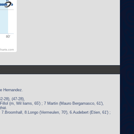
80'
harts.com
s de Hernandez.
42-28), (47-28),
illol (m, Wil liams, 65') ; 7 Martin (Mauro Bergamasco, 61'),
thié.
7.Broomhall, 8.Longo (Vermeulen, 70'), 6.Audebert (Etien, 61') ;