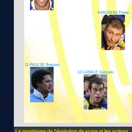
9-MIGNONI Pierre
11-PAULSE Breyton
12-CANALE Gonzalo
Le graphisme de l'évolution de score et les actions