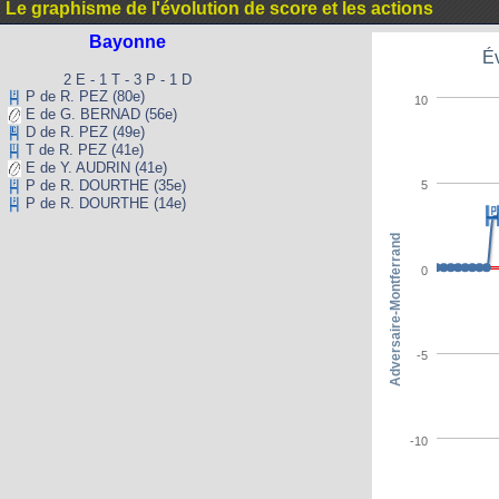
Le graphisme de l'évolution de score et les actions
Bayonne
Év
2 E - 1 T - 3 P - 1 D
P de R. PEZ (80e)
10
E de G. BERNAD (56e)
D de R. PEZ (49e)
T de R. PEZ (41e)
E de Y. AUDRIN (41e)
P de R. DOURTHE (35e)
5
P de R. DOURTHE (14e)
Adversaire-Montferrand
0
-5
-10