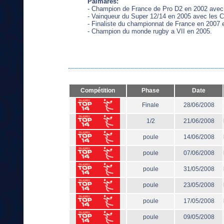
Palmarès:
- Champion de France de Pro D2 en 2002 avec 
- Vainqueur du Super 12/14 en 2005 avec les C
- Finaliste du championnat de France en 2007 
- Champion du monde rugby a VII en 2005.
Compétition
Phase
Date
Finale
28/06/2008
1/2
21/06/2008
poule
14/06/2008
poule
07/06/2008
poule
31/05/2008
poule
23/05/2008
poule
17/05/2008
poule
09/05/2008