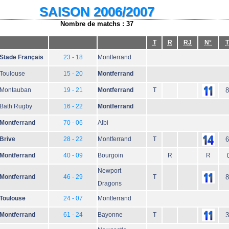
SAISON 2006/2007
Nombre de matchs : 37
T
R
RJ
N°
T
Stade Français
23 - 18
Montferrand
Toulouse
15 - 20
Montferrand
Montauban
19 - 21
Montferrand
T
8
Bath Rugby
16 - 22
Montferrand
Montferrand
70 - 06
Albi
Brive
28 - 22
Montferrand
T
6
Montferrand
40 - 09
Bourgoin
R
R
Newport
Montferrand
46 - 29
T
8
Dragons
Toulouse
24 - 07
Montferrand
Montferrand
61 - 24
Bayonne
T
3