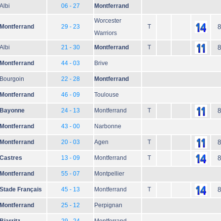
Albi
06 - 27
Montferrand
Worcester
Montferrand
29 - 23
T
8
Warriors
Albi
21 - 30
Montferrand
T
8
Montferrand
44 - 03
Brive
Bourgoin
22 - 28
Montferrand
Montferrand
46 - 09
Toulouse
Bayonne
24 - 13
Montferrand
T
8
Montferrand
43 - 00
Narbonne
Montferrand
20 - 03
Agen
T
8
Castres
13 - 09
Montferrand
T
8
Montferrand
55 - 07
Montpellier
Stade Français
45 - 13
Montferrand
T
8
Montferrand
25 - 12
Perpignan