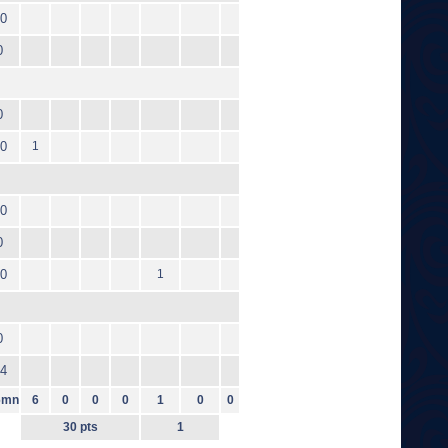
0
0
0
0
1
0
0
0
1
0
4
6mn
6
0
0
0
1
0
0
30 pts
1