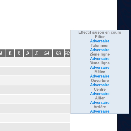
Effectif saison en cours
Pilier
Adversaire
Talonneur
Adversaire
J
E
P
D
T
CJ
CO
CR
2ème ligne
Adversaire
3ème ligne
Adversaire
Mêlée
Adversaire
Ouverture
Adversaire
Centre
Adversaire
Ailier
Adversaire
Arrière
Adversaire