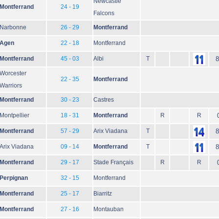
Newcastle
Montferrand
24 - 19
Falcons
Narbonne
26 - 29
Montferrand
Agen
22 - 18
Montferrand
Montferrand
45 - 03
Albi
T
8
Worcester
22 - 35
Montferrand
Warriors
Montferrand
30 - 23
Castres
Montpellier
18 - 31
Montferrand
R
R
Montferrand
57 - 29
Arix Viadana
T
8
Arix Viadana
09 - 14
Montferrand
T
8
Montferrand
29 - 17
Stade Français
R
R
Perpignan
32 - 15
Montferrand
Montferrand
25 - 17
Biarritz
Montferrand
27 - 16
Montauban