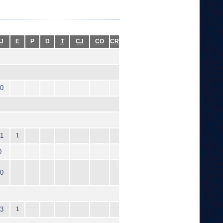
J
E
P
D
T
CJ
CO
CR
0
1
1
0
0
3
1