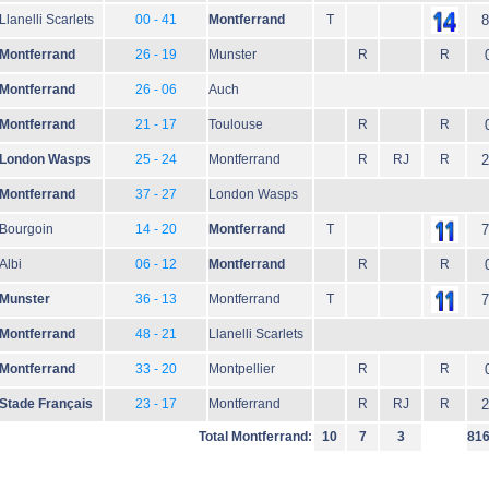
Llanelli Scarlets
00 - 41
Montferrand
T
8
Montferrand
26 - 19
Munster
R
R
Montferrand
26 - 06
Auch
Montferrand
21 - 17
Toulouse
R
R
London Wasps
25 - 24
Montferrand
R
RJ
R
2
Montferrand
37 - 27
London Wasps
Bourgoin
14 - 20
Montferrand
T
7
Albi
06 - 12
Montferrand
R
R
Munster
36 - 13
Montferrand
T
7
Montferrand
48 - 21
Llanelli Scarlets
Montferrand
33 - 20
Montpellier
R
R
Stade Français
23 - 17
Montferrand
R
RJ
R
2
Total Montferrand:
10
7
3
81