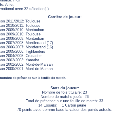
onalité: Fidji
e: Ailier,
rnational avec 32 sélection(s)
Carrière de joueur:
son 2011/2012: Toulouse
son 2010/2011: Toulouse
son 2009/2010: Montauban
son 2009/2010: Toulouse
son 2008/2009: Montauban
son 2007/2008: Montferrand (17)
son 2006/2007: Montferrand (16)
son 2005/2006: Highlanders
son 2004/2005: Crusaders
son 2002/2003: Yamaha
son 2001/2002: Mont-de-Marsan
son 2000/2001: Mont-de-Marsan
 nombre de présence sur la feuille de match.
Stats du joueur:
Nombre de fois titulaire: 23
Nombre de matchs joués: 26
Total de présence sur une feuille de match: 33
14 Essai(s) 1 Carton jaune
70 points avec comme base la valeur des points actuels.