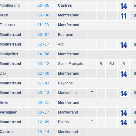
Montferrand
28 - 35
Castres
T
5
Auch
15 - 36
Montferrand
T
8
Toulouse
11 - 23
Montferrand
Montferrand
36 - 07
Bourgoin
Montferrand
52 - 17
Albi
T
8
Montpellier
14 - 56
Montferrand
Montferrand
50 - 12
Stade Français
R
RJ
R
1
Dax
22 - 40
Montferrand
T
8
Montferrand
27 - 03
Bayonne
Montferrand
40 - 13
Montauban
T
8
Brive
09 - 11
Montferrand
Perpignan
18 - 17
Montferrand
T
8
Montferrand
12 - 09
Biarritz
T
8
Castres
15 - 14
Montferrand