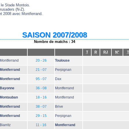
le Stade Montois.
rusaders (N-Z).
et 2008 avec Montferrand.
SAISON 2007/2008
Nombre de matchs : 34
T
R
RJ
N°
T
Montferrand
20 - 26
Toulouse
Montferrand
21 - 07
Perpignan
Montferrand
95 - 07
Dax
Bayonne
36 - 08
Montferrand
Montauban
18 - 16
Montferrand
Montferrand
38 - 07
Brive
Montferrand
29 - 15
Perpignan
Biarritz
11 - 16
Montferrand