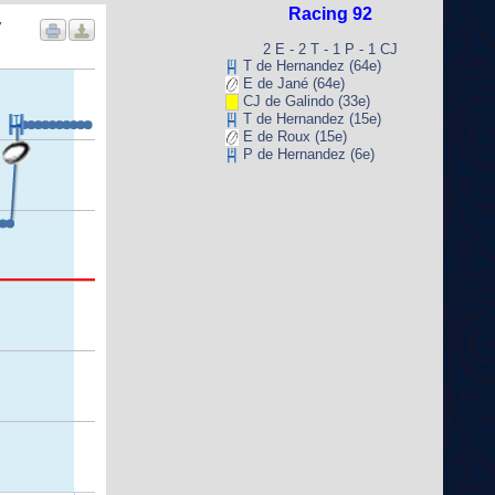
Racing 92
7
2 E - 2 T - 1 P - 1 CJ
T de Hernandez (64e)
E de Jané (64e)
CJ de Galindo (33e)
T de Hernandez (15e)
E de Roux (15e)
P de Hernandez (6e)