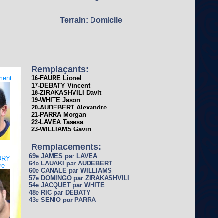
Terrain: Domicile
Remplaçants:
ment
16-FAURE Lionel
17-DEBATY Vincent
18-ZIRAKASHVILI Davit
19-WHITE Jason
20-AUDEBERT Alexandre
21-PARRA Morgan
22-LAVEA Tasesa
23-WILLIAMS Gavin
Remplacements:
69e JAMES par LAVEA
DRY
64e LAUAKI par AUDEBERT
re
60e CANALE par WILLIAMS
57e DOMINGO par ZIRAKASHVILI
54e JACQUET par WHITE
48e RIC par DEBATY
43e SENIO par PARRA