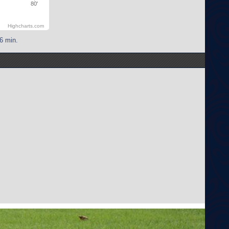
80'
Highcharts.com
6 min.