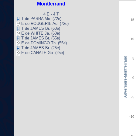
Montferrand
4 E - 4 T
T de PARRA Mo. (72e)
15
E de ROUGERIE Au. (72e)
T de JAMES Br. (60e)
E de WHITE Ja. (60e)
T de JAMES Br. (55e)
10
E de DOMINGO Th. (55e)
T de JAMES Br. (25e)
E de CANALE Go. (25e)
Adversaire-Montferrand
5
0
-5
-10
-15