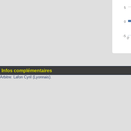
5
0
-5
0'
Infos complémentaires
Arbitre: Lafon Cyril (Lyonnais).