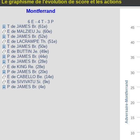
Le graphisme de l'évolution de score et les actions
Montferrand
6 E - 4 T - 3 P
T de JAMES Br. (61e)
45
E de MALZIEU Ju. (60e)
T de JAMES Br. (52e)
E de LACRAMPE Th. (51e)
40
T de JAMES Br. (50e)
E de BUTTIN Je. (49e)
P de JAMES Br. (44e)
35
T de JAMES Br. (28e)
E de KING Re. (28e)
P de JAMES Br. (20e)
30
E de CABELLO Be. (14e)
E de SIVIVATU Si. (9e)
Adversaire-Montferrand
P de JAMES Br. (4e)
25
20
15
10