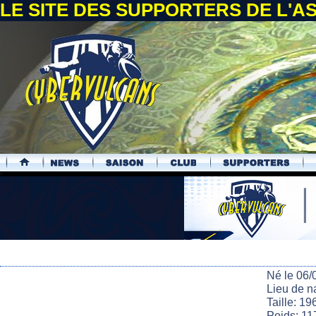
LE SITE DES SUPPORTERS DE L'
.
Né le 06/
Lieu de 
Taille: 19
Poids: 11