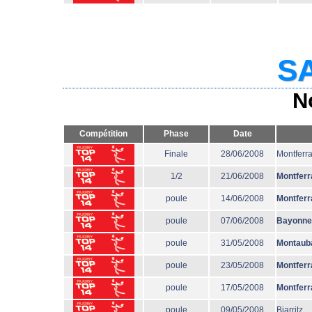
SA
N
Compétition
Phase
Date
Finale
28/06/2008
Montferr
1/2
21/06/2008
Montferr
poule
14/06/2008
Montferr
poule
07/06/2008
Bayonne
poule
31/05/2008
Montaub
poule
23/05/2008
Montferr
poule
17/05/2008
Montferr
poule
09/05/2008
Biarritz