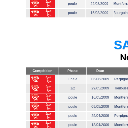
poule
22/08/2009
Montferr
poule
15/08/2009
Bourgoin
SA
N
Compétition
Phase
Date
Finale
06/06/2009
Perpign
1/2
29/05/2009
Toulous
poule
16/05/2009
Montfer
poule
09/05/2009
Montfer
poule
25/04/2009
Perpign
poule
18/04/2009
Montfer