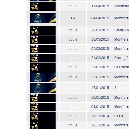
poule
11/04/2015
Montferr
1/4
04/04/2015
Montferr
poule
28/03/2015
Stade Fr
poule
13/03/2015
Montferr
poule
07/03/2015
Montferr
poule
21/02/2015
Racing 9
poule
31/01/2015
La Roche
poule
25/01/2015
Montferr
poule
17/01/2015
Sale
poule
10/01/2015
Montferr
poule
04/01/2015
Montferr
poule
28/12/2014
L.O.U.
poule
20/12/2014
Montferr