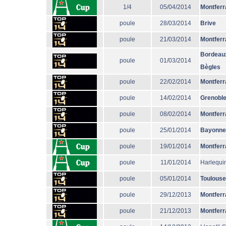
1/4
05/04/2014
Montferr
poule
28/03/2014
Brive
poule
21/03/2014
Montferr
Bordeau
poule
01/03/2014
Bègles
poule
22/02/2014
Montferr
poule
14/02/2014
Grenobl
poule
08/02/2014
Montferr
poule
25/01/2014
Bayonne
poule
19/01/2014
Montferr
poule
11/01/2014
Harlequi
poule
05/01/2014
Toulouse
poule
29/12/2013
Montferr
poule
21/12/2013
Montferr