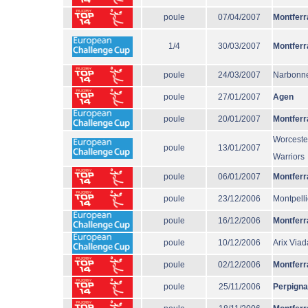
poule
07/04/2007
Montferr
1/4
30/03/2007
Montferr
poule
24/03/2007
Narbonn
poule
27/01/2007
Agen
poule
20/01/2007
Montferr
Worceste
poule
13/01/2007
Warriors
poule
06/01/2007
Montferr
poule
23/12/2006
Montpelli
poule
16/12/2006
Montferr
poule
10/12/2006
Arix Via
poule
02/12/2006
Montferr
poule
25/11/2006
Perpign