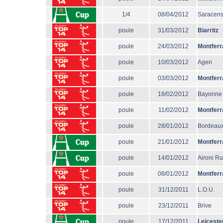
1/4
08/04/2012
Saracen
poule
31/03/2012
Biarritz
poule
24/03/2012
Montferr
poule
10/03/2012
Agen
poule
03/03/2012
Montferr
poule
18/02/2012
Bayonne
poule
11/02/2012
Montferr
poule
28/01/2012
Bordeaux
poule
21/01/2012
Montferr
poule
14/01/2012
Aironi R
poule
08/01/2012
Montferr
poule
31/12/2011
L.O.U.
poule
23/12/2011
Brive
poule
17/12/2011
Leiceste