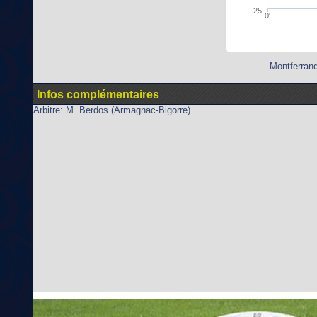
-25
0'
Montferrand
Infos complémentaires
Arbitre: M. Berdos (Armagnac-Bigorre).