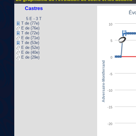
Castres
Évo
5 E - 3 T
T de (77e)
10
E de (76e)
T de (72e)
E de (71e)
5
T de (53e)
E de (52e)
E de (40e)
E de (29e)
0
Adversaire-Montferrand
-5
-10
-15
-20