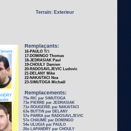
Terrain: Exterieur
Remplaçants:
Clément
16-PAULO Ti'i
17-DOMINGO Thomas
18-JEDRASIAK Paul
19-CHOULY Damien
20-RADOSAVLJEVIC Ludovic
21-DELANY Mike
22-NAKAITACI Noa
23-SIMUTOGA Michaël
Remplacements:
ANDRY
75e RIC par SIMUTOGA
andre
73e PIERRE par JEDRASIAK
71e ROUGERIE par NAKAITACI
63e BUTTIN par DELANY
57e PARRA par RADOSAVLJEVIC
57e CHAUME par DOMINGO
54e ULUGIA par PAULO
26e LAPANDRY par CHOULY