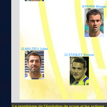
9-PARRA Morgan
11-MALZIEU Julien
12-STANLEY Benson
Le graphisme de l'évolution de score et les actions