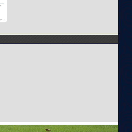
'
com