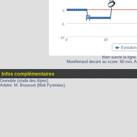
0
-5
-10
0'
20'
Évolution
Bien suivre la ligne
Montferrand devant au score: 60 min, A
Infos complémentaires
Grenoble (stade des Alpes).
Arbitre: M. Brousset (Midi Pyrénées).