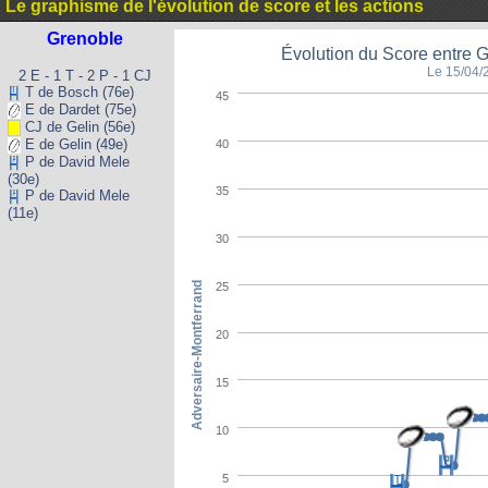
Le graphisme de l'évolution de score et les actions
Grenoble
Évolution du Score entre G
Le 15/04/
2 E - 1 T - 2 P - 1 CJ
T de Bosch (76e)
45
E de Dardet (75e)
CJ de Gelin (56e)
E de Gelin (49e)
40
P de David Mele
(30e)
35
P de David Mele
(11e)
30
Adversaire-Montferrand
25
20
15
10
5