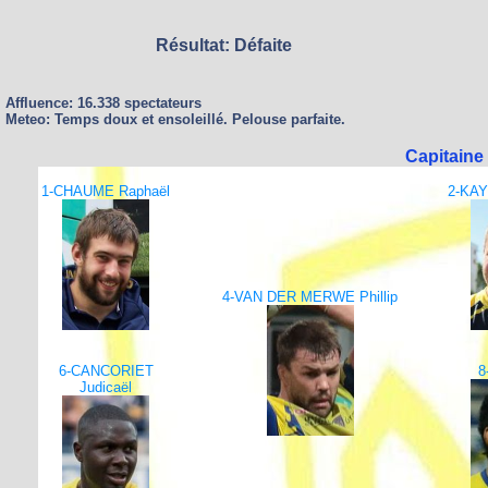
Résultat: Défaite
Affluence: 16.338 spectateurs
Meteo: Temps doux et ensoleillé. Pelouse parfaite.
Capitaine
1-CHAUME Raphaël
2-KAY
4-VAN DER MERWE Phillip
6-CANCORIET
8
Judicaël