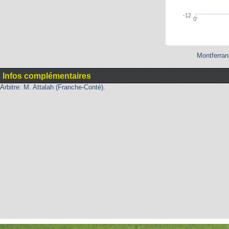
-12
0'
Montferran
Infos complémentaires
Arbitre: M. Attalah (Franche-Conté).