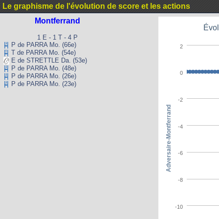
Le graphisme de l'évolution de score et les actions
Montferrand
Évol
1 E - 1 T - 4 P
P de PARRA Mo. (66e)
2
T de PARRA Mo. (54e)
E de STRETTLE Da. (53e)
P de PARRA Mo. (48e)
0
P de PARRA Mo. (26e)
P de PARRA Mo. (23e)
-2
Adversaire-Montferrand
-4
-6
-8
-10