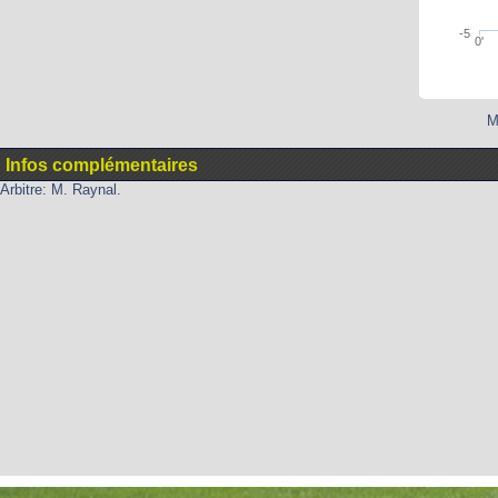
-5
0'
M
Infos complémentaires
Arbitre: M. Raynal.