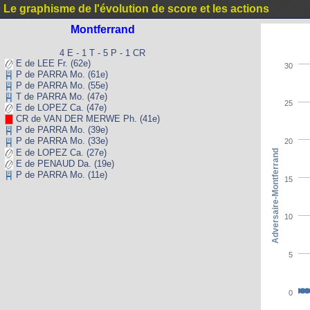
Le graphisme de l'évolution de score et les actions
Montferrand
4 E - 1 T - 5 P - 1 CR
E de LEE Fr. (62e)
30
P de PARRA Mo. (61e)
P de PARRA Mo. (55e)
T de PARRA Mo. (47e)
25
E de LOPEZ Ca. (47e)
CR de VAN DER MERWE Ph. (41e)
P de PARRA Mo. (39e)
P de PARRA Mo. (33e)
20
E de LOPEZ Ca. (27e)
Adversaire-Montferrand
E de PENAUD Da. (19e)
P de PARRA Mo. (11e)
15
10
5
0