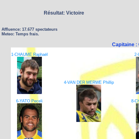
Résultat: Victoire
Affluence: 17.677 spectateurs
Meteo: Temps frais.
Capitaine 
1-CHAUME Raphaël
2-
4-VAN DER MERWE Phillip
6-YATO Peceli
8-C