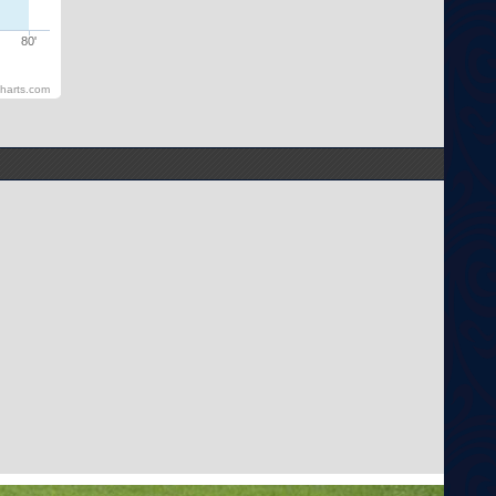
80'
harts.com