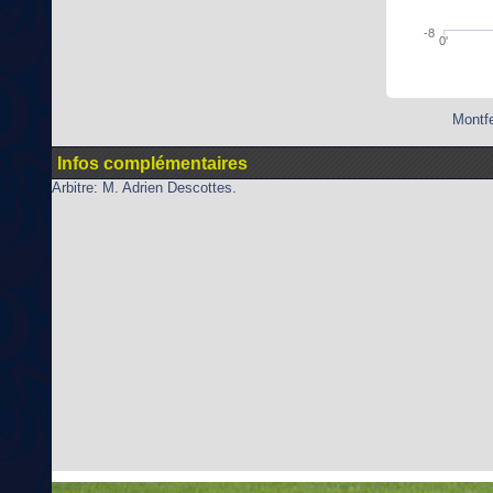
-8
0'
Montfe
Infos complémentaires
Arbitre: M. Adrien Descottes.