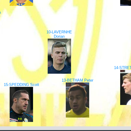
m
10-LAVERNHE
Dorian
14-STRET
13-BETHAM Peter
15-SPEDDING Scott