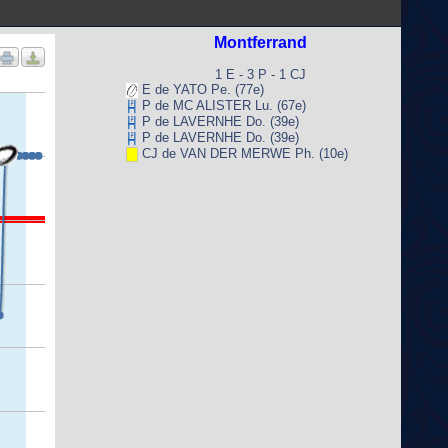
Montferrand
1 E - 3 P - 1 CJ
E de YATO Pe. (77e)
P de MC ALISTER Lu. (67e)
P de LAVERNHE Do. (39e)
P de LAVERNHE Do. (39e)
CJ de VAN DER MERWE Ph. (10e)