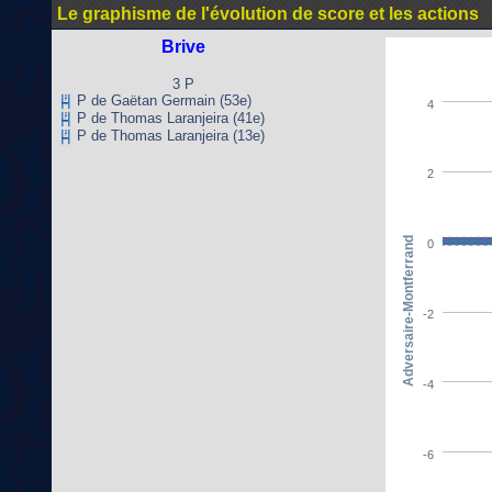
Le graphisme de l'évolution de score et les actions
Brive
3 P
P de Gaëtan Germain (53e)
4
P de Thomas Laranjeira (41e)
P de Thomas Laranjeira (13e)
2
Adversaire-Montferrand
0
-2
-4
-6