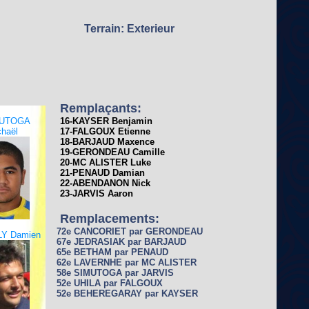
Terrain: Exterieur
Remplaçants:
MUTOGA
16-KAYSER Benjamin
haël
17-FALGOUX Etienne
18-BARJAUD Maxence
19-GERONDEAU Camille
20-MC ALISTER Luke
21-PENAUD Damian
22-ABENDANON Nick
23-JARVIS Aaron
Remplacements:
72e CANCORIET par GERONDEAU
Y Damien
67e JEDRASIAK par BARJAUD
65e BETHAM par PENAUD
62e LAVERNHE par MC ALISTER
58e SIMUTOGA par JARVIS
52e UHILA par FALGOUX
52e BEHEREGARAY par KAYSER