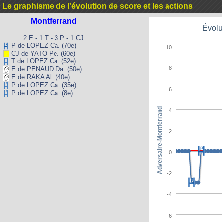
Le graphisme de l'évolution de score et les actions
Montferrand
Évolu
2 E - 1 T - 3 P - 1 CJ
P de LOPEZ Ca. (70e)
10
CJ de YATO Pe. (60e)
T de LOPEZ Ca. (52e)
8
E de PENAUD Da. (50e)
E de RAKA Al. (40e)
P de LOPEZ Ca. (35e)
6
P de LOPEZ Ca. (8e)
Adversaire-Montferrand
4
2
0
-2
-4
-6