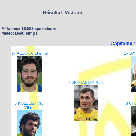
Résultat: Victoire
Affluence: 18.588 spectateurs
Meteo: Beau temps.
Capitaine
1-FALGOUX Etienne
2-KAY
4-JEDRASIAK Paul
6-KOLELISHVILI
8-CH
Viktor