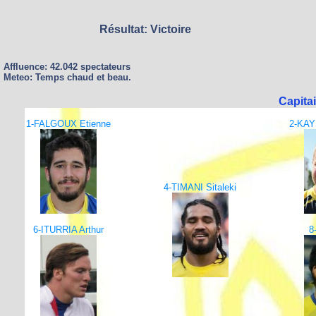
Résultat: Victoire
Affluence: 42.042 spectateurs
Meteo: Temps chaud et beau.
Capitai
1-FALGOUX Etienne
2-KAY
4-TIMANI Sitaleki
6-ITURRIA Arthur
8