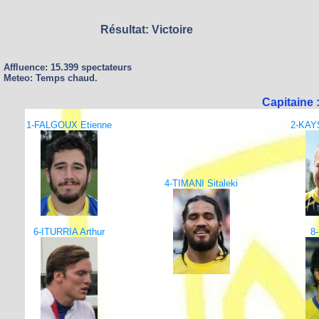
Résultat: Victoire
Affluence: 15.399 spectateurs
Meteo: Temps chaud.
Capitaine
1-FALGOUX Etienne
2-KAY
4-TIMANI Sitaleki
6-ITURRIA Arthur
8-