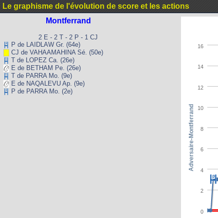
Le graphisme de l'évolution de score et les actions
Montferrand
2 E - 2 T - 2 P - 1 CJ
P de LAIDLAW Gr. (64e)
16
CJ de VAHAAMAHINA Sé. (50e)
T de LOPEZ Ca. (26e)
14
E de BETHAM Pe. (26e)
T de PARRA Mo. (9e)
E de NAQALEVU Ap. (9e)
12
P de PARRA Mo. (2e)
Adversaire-Montferrand
10
8
6
4
2
0