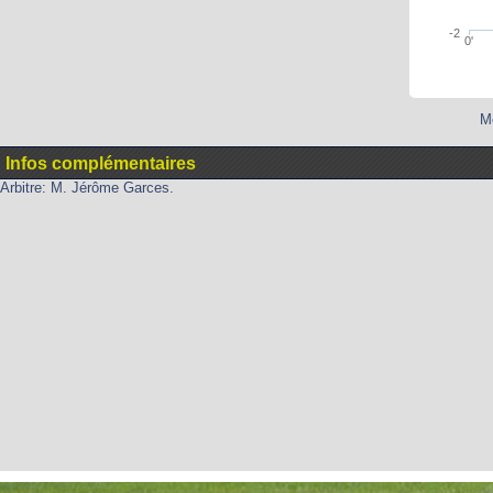
-2
0'
Mo
Infos complémentaires
Arbitre: M. Jérôme Garces.