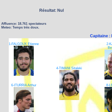
Résultat: Nul
Affluence: 18.761 spectateurs
Meteo: Temps très doux.
Capitaine 
1-FALGOUX Etienne
2-
Be
4-TIMANI Sitaleki
6-ITURRIA Arthur
8-L