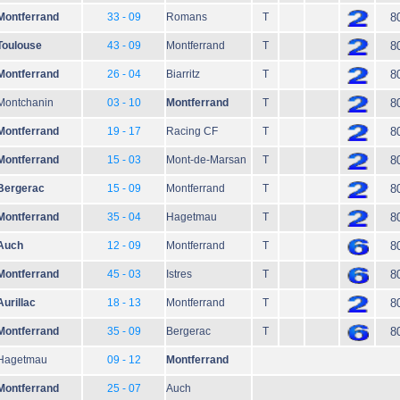
Montferrand
33 - 09
Romans
T
8
Toulouse
43 - 09
Montferrand
T
8
Montferrand
26 - 04
Biarritz
T
8
Montchanin
03 - 10
Montferrand
T
8
Montferrand
19 - 17
Racing CF
T
8
Montferrand
15 - 03
Mont-de-Marsan
T
8
Bergerac
15 - 09
Montferrand
T
8
Montferrand
35 - 04
Hagetmau
T
8
Auch
12 - 09
Montferrand
T
8
Montferrand
45 - 03
Istres
T
8
Aurillac
18 - 13
Montferrand
T
8
Montferrand
35 - 09
Bergerac
T
8
Hagetmau
09 - 12
Montferrand
Montferrand
25 - 07
Auch