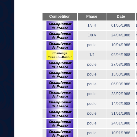
Compétition
Phase
Date
1/8 R
01/05/1988
1/8 A
24/04/1988
poule
10/04/1988
1/4
02/04/1988
poule
27/03/1988
poule
13/03/1988
poule
06/03/1988
poule
28/02/1988
poule
14/02/1988
poule
31/01/1988
poule
24/01/1988
poule
10/01/1988