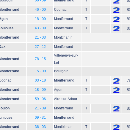
Bourgoin
06 - 09
Montferrand
T
8
Montferrand
46 - 00
Cognac
T
8
Agen
18 - 00
Montferrand
T
8
Toulouse
43 - 09
Montferrand
T
8
Montferrand
21 - 03
Montchanin
Dax
27 - 12
Montferrand
Villeneuve-sur-
Montferrand
78 - 15
Lot
Montferrand
15 - 09
Bourgoin
Cognac
03 - 18
Montferrand
T
7
Montferrand
18 - 09
Agen
T
8
Montferrand
59 - 06
Aire-sur-Adour
Toulon
21 - 09
Montferrand
T
8
Limoges
09 - 31
Montferrand
Montferrand
36 - 03
Montélimar
T
8