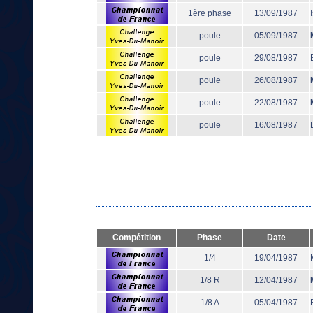
1ère phase
13/09/1987
poule
05/09/1987
poule
29/08/1987
poule
26/08/1987
poule
22/08/1987
poule
16/08/1987
Compétition
Phase
Date
1/4
19/04/1987
1/8 R
12/04/1987
1/8 A
05/04/1987