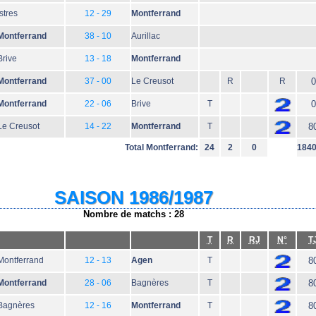
Istres
12 - 29
Montferrand
Montferrand
38 - 10
Aurillac
Brive
13 - 18
Montferrand
Montferrand
37 - 00
Le Creusot
R
R
0
Montferrand
22 - 06
Brive
T
0
Le Creusot
14 - 22
Montferrand
T
8
Total Montferrand:
24
2
0
184
SAISON 1986/1987
Nombre de matchs : 28
T
R
RJ
N°
T
Montferrand
12 - 13
Agen
T
8
Montferrand
28 - 06
Bagnères
T
8
Bagnères
12 - 16
Montferrand
T
8