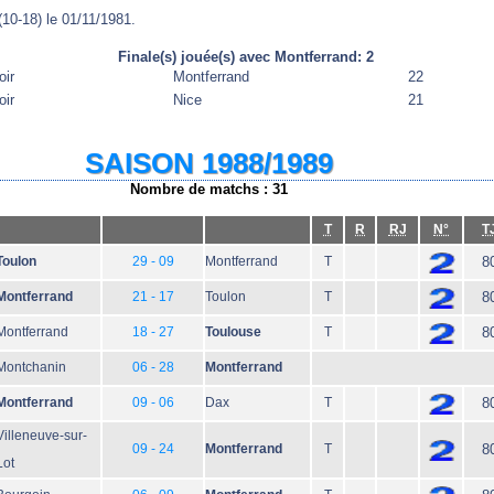
(10-18) le 01/11/1981.
Finale(s) jouée(s) avec Montferrand: 2
oir
Montferrand
22
oir
Nice
21
SAISON 1988/1989
Nombre de matchs : 31
T
R
RJ
N°
T
Toulon
29 - 09
Montferrand
T
8
Montferrand
21 - 17
Toulon
T
8
Montferrand
18 - 27
Toulouse
T
8
Montchanin
06 - 28
Montferrand
Montferrand
09 - 06
Dax
T
8
Villeneuve-sur-
09 - 24
Montferrand
T
8
Lot