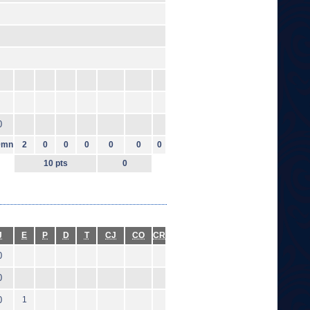
0
0mn
2
0
0
0
0
0
0
10 pts
0
J
E
P
D
T
CJ
CO
CR
0
0
0
1