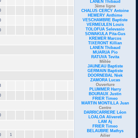
0
LANEN Thibaud
3ème ligne
0
CHALUS CERCY Antoine
HEMERY Anthime
VESCHAMBRE Baptiste
0
VERMEULEN Louis
TOLOFUA Selevasio
0
SOWAKULA Pita-Gus
KREMER Marcos
TIXERONT Killian
LANEN Thibaud
MUARUA Pio
RATUVA Tevita
Mêlée
JAUNEAU Baptiste
GERMAIN Baptiste
DOORNEBAL Niek
ZAMORA Lucas
Ouverture
8
PLUMMER Harry
BOURAUX Justin
0
FRIER Timeo
MARTIN MONTILLA Juan
Centre
DARRICARRERE Léon
0
LOALOA Alivereti
LAM Aj
FRIER Timeo
BELAUBRE Mathys
0
1
Ailier