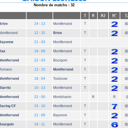
Nombre de matchs : 32
T
R
RJ
N°
T
Brive
24 - 13
Montferrand
T
8
Montferrand
12 - 15
Brive
T
8
Bayonne
21 - 03
Montferrand
Dax
19 - 09
Montferrand
T
8
Montferrand
22 - 03
Bourgoin
T
8
Romans
12 - 15
Montferrand
T
8
Montferrand
18 - 04
Toulouse
T
8
Biarritz
15 - 13
Montferrand
T
8
Montferrand
22 - 00
Montchanin
R
R
0
Racing CF
15 - 10
Montferrand
T
8
Montferrand
21 - 09
Bayonne
T
8
Bourgoin
19 - 11
Montferrand
T
8