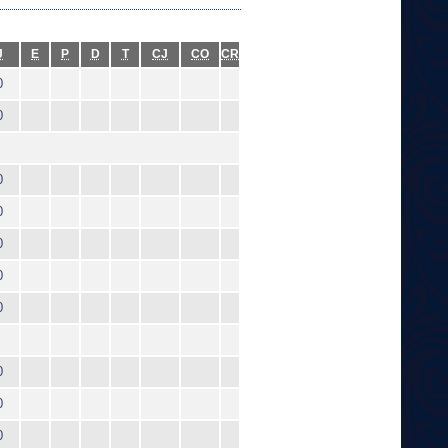
J
E
P
D
T
CJ
CO
CR
0
0
0
0
0
0
0
0
0
0