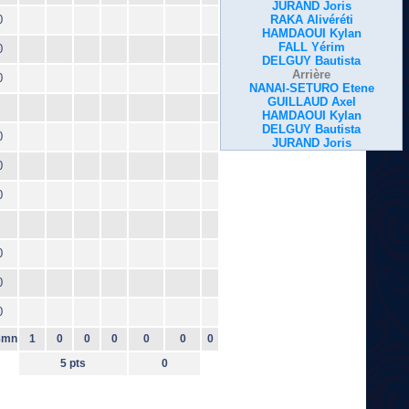
JURAND Joris
0
RAKA Alivéréti
HAMDAOUI Kylan
FALL Yérim
0
DELGUY Bautista
Arrière
0
NANAI-SETURO Etene
GUILLAUD Axel
HAMDAOUI Kylan
DELGUY Bautista
0
JURAND Joris
0
0
0
0
0
8mn
1
0
0
0
0
0
0
5 pts
0