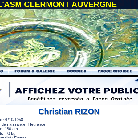
 L'ASM CLERMONT AUVERGNE
Christian RIZON
le 01/10/1958
u de naissance: Fleurance
lle: 180 cm
ds: 90 kg