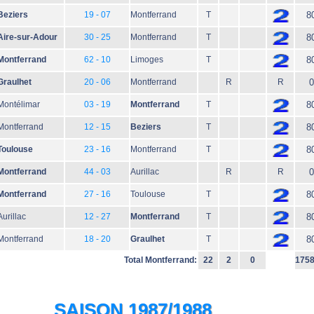
Beziers
19 - 07
Montferrand
T
8
Aire-sur-Adour
30 - 25
Montferrand
T
8
Montferrand
62 - 10
Limoges
T
8
Graulhet
20 - 06
Montferrand
R
R
0
Montélimar
03 - 19
Montferrand
T
8
Montferrand
12 - 15
Beziers
T
8
Toulouse
23 - 16
Montferrand
T
8
Montferrand
44 - 03
Aurillac
R
R
0
Montferrand
27 - 16
Toulouse
T
8
Aurillac
12 - 27
Montferrand
T
8
Montferrand
18 - 20
Graulhet
T
8
Total Montferrand:
22
2
0
175
SAISON 1987/1988