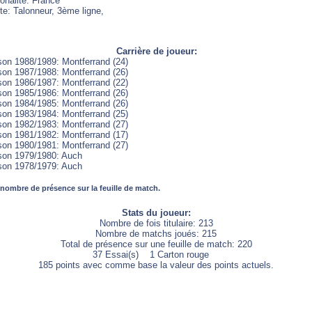
onalité: France
te: Talonneur, 3ème ligne,
Carrière de joueur:
son 1988/1989: Montferrand (24)
son 1987/1988: Montferrand (26)
son 1986/1987: Montferrand (22)
son 1985/1986: Montferrand (26)
son 1984/1985: Montferrand (26)
son 1983/1984: Montferrand (25)
son 1982/1983: Montferrand (27)
son 1981/1982: Montferrand (17)
son 1980/1981: Montferrand (27)
son 1979/1980: Auch
son 1978/1979: Auch
 nombre de présence sur la feuille de match.
Stats du joueur:
Nombre de fois titulaire: 213
Nombre de matchs joués: 215
Total de présence sur une feuille de match: 220
37 Essai(s) 1 Carton rouge
185 points avec comme base la valeur des points actuels.