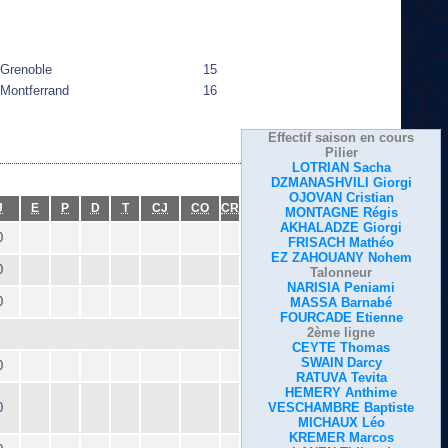
Grenoble
15
Montferrand
16
Effectif saison en cours
Pilier
LOTRIAN Sacha
DZMANASHVILI Giorgi
OJOVAN Cristian
J
E
P
D
T
CJ
CO
CR
MONTAGNE Régis
AKHALADZE Giorgi
0
FRISACH Mathéo
EZ ZAHOUANY Nohem
0
Talonneur
NARISIA Peniami
0
MASSA Barnabé
FOURCADE Etienne
2ème ligne
CEYTE Thomas
SWAIN Darcy
0
RATUVA Tevita
HEMERY Anthime
0
VESCHAMBRE Baptiste
MICHAUX Léo
KREMER Marcos