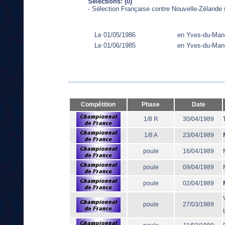
Sélections: (0)
- Sélection Française contre Nouvelle-Zélande 
Le 01/05/1986
en Yves-du-Man
Le 01/06/1985
en Yves-du-Man
Compétition
Phase
Date
1/8 R
30/04/1989
1/8 A
23/04/1989
poule
16/04/1989
poule
09/04/1989
poule
02/04/1989
poule
27/03/1989