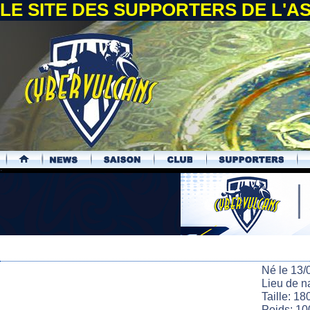
LE SITE DES SUPPORTERS DE L'
.
Né le 13/
Lieu de n
Taille: 18
Poids: 10