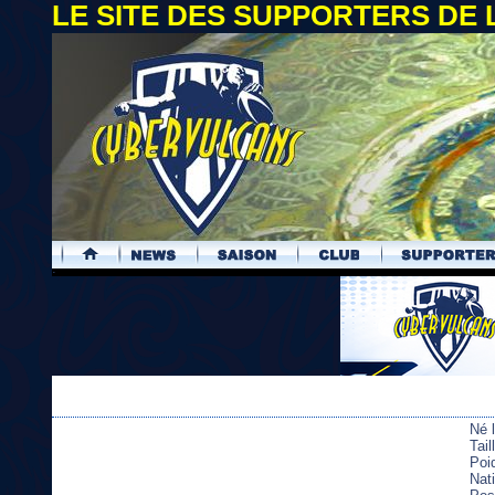
LE SITE DES SUPPORTERS DE
.
Né 
Tai
Poi
Nati