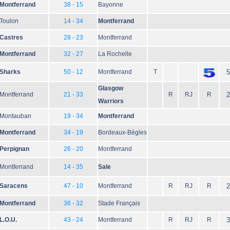
Montferrand
38 - 15
Bayonne
Toulon
14 - 34
Montferrand
Castres
28 - 23
Montferrand
Montferrand
32 - 27
La Rochelle
Sharks
50 - 12
Montferrand
T
5
Glasgow
Montferrand
21 - 33
R
RJ
R
2
Warriors
Montauban
19 - 34
Montferrand
Montferrand
34 - 19
Bordeaux-Bègles
Perpignan
26 - 20
Montferrand
Montferrand
14 - 35
Sale
Saracens
47 - 10
Montferrand
R
RJ
R
2
Montferrand
36 - 32
Stade Français
L.O.U.
43 - 24
Montferrand
R
RJ
R
3