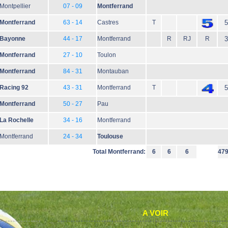
Montpellier
07 - 09
Montferrand
Montferrand
63 - 14
Castres
T
5
Bayonne
44 - 17
Montferrand
R
RJ
R
3
Montferrand
27 - 10
Toulon
Montferrand
84 - 31
Montauban
Racing 92
43 - 31
Montferrand
T
5
Montferrand
50 - 27
Pau
La Rochelle
34 - 16
Montferrand
Montferrand
24 - 34
Toulouse
Total Montferrand:
6
6
6
47
A VOIR