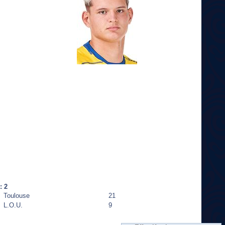
: 2
Toulouse
21
L.O.U.
9