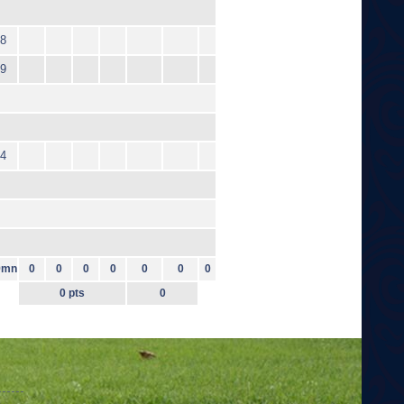
8
9
4
9mn
0
0
0
0
0
0
0
0 pts
0