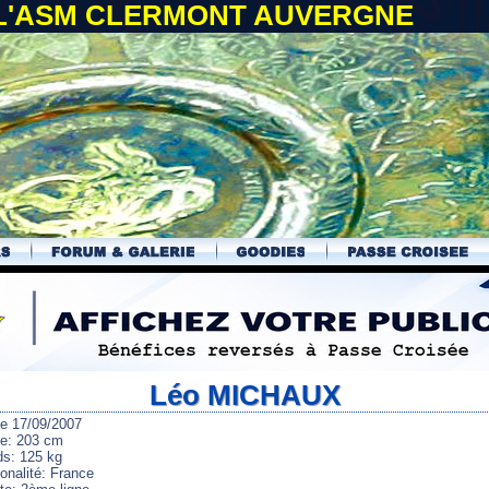
 L'ASM CLERMONT AUVERGNE
Léo MICHAUX
le 17/09/2007
lle: 203 cm
ds: 125 kg
onalité: France