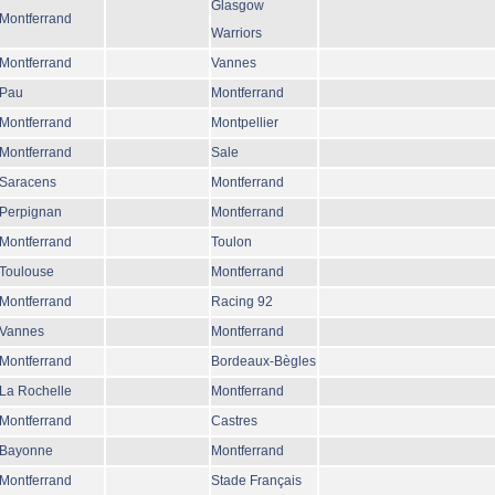
Glasgow
Montferrand
Warriors
Montferrand
Vannes
Pau
Montferrand
Montferrand
Montpellier
Montferrand
Sale
Saracens
Montferrand
Perpignan
Montferrand
Montferrand
Toulon
Toulouse
Montferrand
Montferrand
Racing 92
Vannes
Montferrand
Montferrand
Bordeaux-Bègles
La Rochelle
Montferrand
Montferrand
Castres
Bayonne
Montferrand
Montferrand
Stade Français