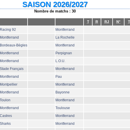
SAISON 2026/2027
Nombre de matchs : 30
T
R
RJ
N°
T
Racing 92
Montferrand
Montferrand
La Rochelle
Bordeaux-Bègles
Montferrand
Montferrand
Perpignan
Montferrand
L.O.U.
Stade Français
Montferrand
Montferrand
Pau
Montpellier
Montferrand
Montferrand
Bayonne
Toulon
Montferrand
Montferrand
Toulouse
Castres
Montferrand
Sharks
Montferrand