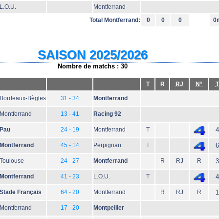
L.O.U.
Montferrand
Total Montferrand:
0
0
0
0
SAISON 2025/2026
Nombre de matchs : 30
T
R
RJ
N°
T
Bordeaux-Bègles
31 - 34
Montferrand
Montferrand
13 - 41
Racing 92
Pau
24 - 19
Montferrand
T
4
Montferrand
45 - 14
Perpignan
T
6
Toulouse
24 - 27
Montferrand
R
RJ
R
3
Montferrand
41 - 23
L.O.U.
T
4
Stade Français
64 - 20
Montferrand
R
RJ
R
1
Montferrand
17 - 20
Montpellier