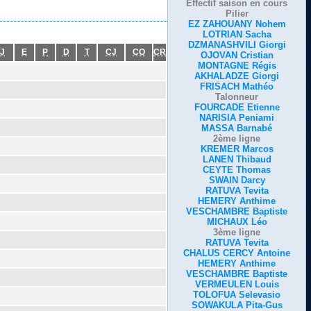
Effectif saison en cours
Pilier
EZ ZAHOUANY Nohem
LOTRIAN Sacha
DZMANASHVILI Giorgi
J
E
P
D
T
CJ
CO
CR
OJOVAN Cristian
MONTAGNE Régis
AKHALADZE Giorgi
FRISACH Mathéo
Talonneur
FOURCADE Etienne
NARISIA Peniami
MASSA Barnabé
2ème ligne
KREMER Marcos
LANEN Thibaud
CEYTE Thomas
SWAIN Darcy
RATUVA Tevita
HEMERY Anthime
VESCHAMBRE Baptiste
MICHAUX Léo
3ème ligne
RATUVA Tevita
CHALUS CERCY Antoine
HEMERY Anthime
VESCHAMBRE Baptiste
VERMEULEN Louis
TOLOFUA Selevasio
SOWAKULA Pita-Gus