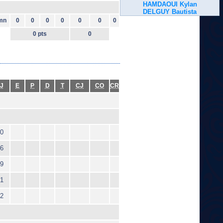
HAMDAOUI Kylan
DELGUY Bautista
mn
0
0
0
0
0
0
0
0 pts
0
J
E
P
D
T
CJ
CO
CR
0
6
9
1
2