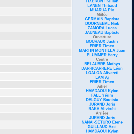
TIXERONT Killian
LANEN Thibaud
MUARUA Pio
Mêlée
GERMAIN Baptiste
DOORNEBAL Niek
ZAMORA Lucas
JAUNEAU Baptiste
Ouverture
BOURAUX Justin
FRIER Timeo
MARTIN MONTILLA Juan
PLUMMER Harry
Centre
BELAUBRE Mathys
DARRICARRERE Léon
LOALOA Alivereti
LAM Aj
FRIER Timeo
Ailier
HAMDAOUI Kylan
FALL Yérim
DELGUY Bautista
JURAND Joris
RAKA Alivéréti
Arrière
JURAND Joris
NANAI-SETURO Etene
GUILLAUD Axel
HAMDAOUI Kylan