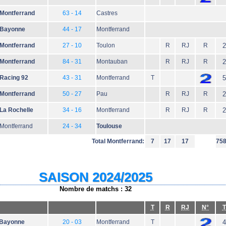
Montferrand
63 - 14
Castres
Bayonne
44 - 17
Montferrand
Montferrand
27 - 10
Toulon
R
RJ
R
2
Montferrand
84 - 31
Montauban
R
RJ
R
2
Racing 92
43 - 31
Montferrand
T
5
Montferrand
50 - 27
Pau
R
RJ
R
2
La Rochelle
34 - 16
Montferrand
R
RJ
R
2
Montferrand
24 - 34
Toulouse
Total Montferrand:
7
17
17
75
SAISON 2024/2025
Nombre de matchs : 32
T
R
RJ
N°
T
Bayonne
20 - 03
Montferrand
T
4