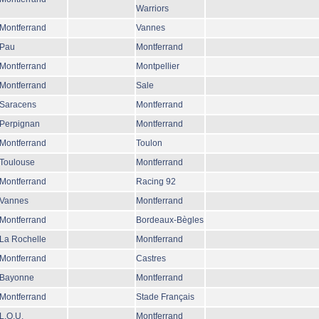
Warriors
Montferrand
Vannes
Pau
Montferrand
Montferrand
Montpellier
Montferrand
Sale
Saracens
Montferrand
Perpignan
Montferrand
Montferrand
Toulon
Toulouse
Montferrand
Montferrand
Racing 92
Vannes
Montferrand
Montferrand
Bordeaux-Bègles
La Rochelle
Montferrand
Montferrand
Castres
Bayonne
Montferrand
Montferrand
Stade Français
L.O.U.
Montferrand