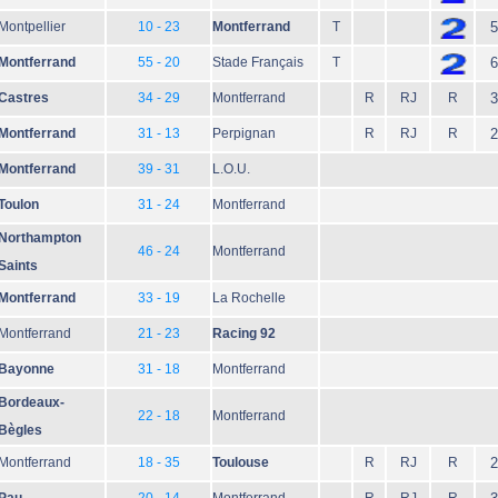
Montpellier
10 - 23
Montferrand
T
5
Montferrand
55 - 20
Stade Français
T
6
Castres
34 - 29
Montferrand
R
RJ
R
3
Montferrand
31 - 13
Perpignan
R
RJ
R
2
Montferrand
39 - 31
L.O.U.
Toulon
31 - 24
Montferrand
Northampton
46 - 24
Montferrand
Saints
Montferrand
33 - 19
La Rochelle
Montferrand
21 - 23
Racing 92
Bayonne
31 - 18
Montferrand
Bordeaux-
22 - 18
Montferrand
Bègles
Montferrand
18 - 35
Toulouse
R
RJ
R
2