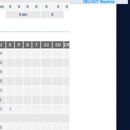
DELGUY Bautista
mn
0
0
0
0
0
0
0
0 pts
0
J
E
P
D
T
CJ
CO
CR
4
2
9
5
3
1
2
1
5