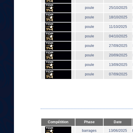
poule
25/10/2025
poule
18/10/2025
poule
11/10/2025
poule
04/10/2025
poule
27/09/2025
poule
20/09/2025
poule
13/09/2025
poule
07/09/2025
Compétition
Phase
Date
barrages
13/06/2025