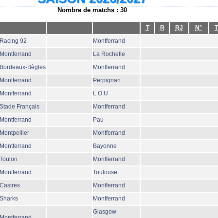
Nombre de matchs : 30
T
R
RJ
N°
T
Racing 92
Montferrand
Montferrand
La Rochelle
Bordeaux-Bègles
Montferrand
Montferrand
Perpignan
Montferrand
L.O.U.
Stade Français
Montferrand
Montferrand
Pau
Montpellier
Montferrand
Montferrand
Bayonne
Toulon
Montferrand
Montferrand
Toulouse
Castres
Montferrand
Sharks
Montferrand
Glasgow
Montferrand