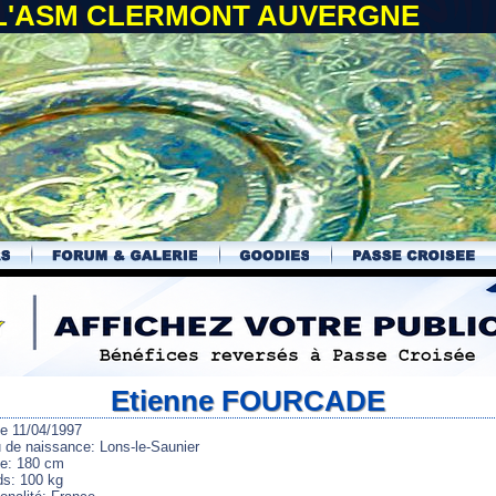
 L'ASM CLERMONT AUVERGNE
Etienne FOURCADE
le 11/04/1997
u de naissance: Lons-le-Saunier
lle: 180 cm
ds: 100 kg