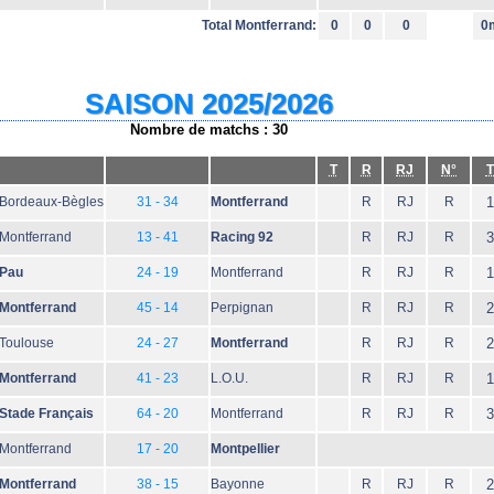
Total Montferrand:
0
0
0
0
SAISON 2025/2026
Nombre de matchs : 30
T
R
RJ
N°
T
Bordeaux-Bègles
31 - 34
Montferrand
R
RJ
R
1
Montferrand
13 - 41
Racing 92
R
RJ
R
3
Pau
24 - 19
Montferrand
R
RJ
R
1
Montferrand
45 - 14
Perpignan
R
RJ
R
2
Toulouse
24 - 27
Montferrand
R
RJ
R
2
Montferrand
41 - 23
L.O.U.
R
RJ
R
1
Stade Français
64 - 20
Montferrand
R
RJ
R
3
Montferrand
17 - 20
Montpellier
Montferrand
38 - 15
Bayonne
R
RJ
R
2