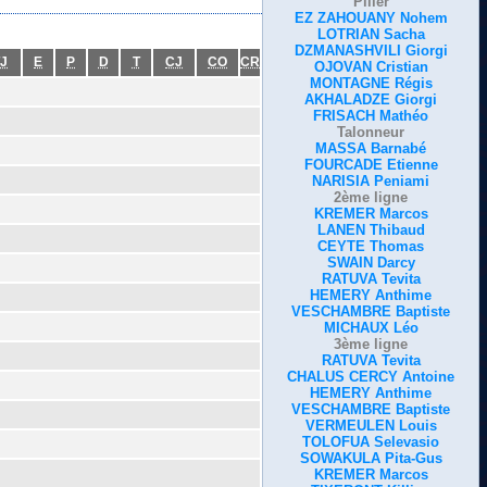
Pilier
EZ ZAHOUANY Nohem
LOTRIAN Sacha
DZMANASHVILI Giorgi
J
E
P
D
T
CJ
CO
CR
OJOVAN Cristian
MONTAGNE Régis
AKHALADZE Giorgi
FRISACH Mathéo
Talonneur
MASSA Barnabé
FOURCADE Etienne
NARISIA Peniami
2ème ligne
KREMER Marcos
LANEN Thibaud
CEYTE Thomas
SWAIN Darcy
RATUVA Tevita
HEMERY Anthime
VESCHAMBRE Baptiste
MICHAUX Léo
3ème ligne
RATUVA Tevita
CHALUS CERCY Antoine
HEMERY Anthime
VESCHAMBRE Baptiste
VERMEULEN Louis
TOLOFUA Selevasio
SOWAKULA Pita-Gus
KREMER Marcos