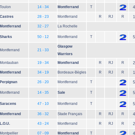
Toulon
14 - 34
Montferrand
T
4
Castres
28 - 23
Montferrand
R
RJ
R
1
Montferrand
32 - 27
La Rochelle
Sharks
50 - 12
Montferrand
T
5
Glasgow
Montferrand
21 - 33
Warriors
Montauban
19 - 34
Montferrand
R
RJ
R
2
Montferrand
34 - 19
Bordeaux-Bègles
R
RJ
R
1
Perpignan
26 - 20
Montferrand
T
5
Montferrand
14 - 35
Sale
T
5
Saracens
47 - 10
Montferrand
T
5
Montferrand
36 - 32
Stade Français
R
RJ
R
4
L.O.U.
43 - 24
Montferrand
R
RJ
R
2
Montpellier
07 - 09
Montferrand
T
4