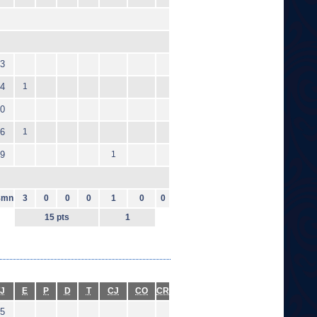
3
4
1
0
6
1
9
1
8mn
3
0
0
0
1
0
0
15 pts
1
J
E
P
D
T
CJ
CO
CR
5