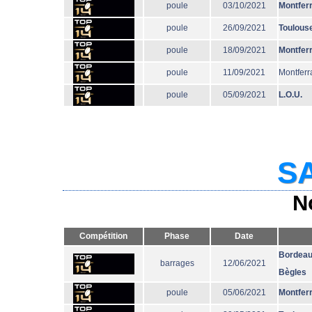
poule
03/10/2021
Montfer
poule
26/09/2021
Toulous
poule
18/09/2021
Montfer
poule
11/09/2021
Montferr
poule
05/09/2021
L.O.U.
SA
N
Compétition
Phase
Date
Bordeau
barrages
12/06/2021
Bègles
poule
05/06/2021
Montfer