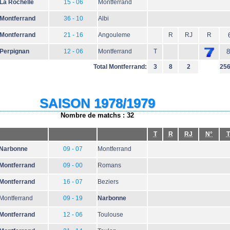
La Rochelle
15 - 06
Montferrand
Montferrand
36 - 10
Albi
Montferrand
21 - 16
Angouleme
R
RJ
R
Perpignan
12 - 06
Montferrand
T
8
Total Montferrand:
3
8
2
25
SAISON 1978/1979
Nombre de matchs : 32
T
R
RJ
N°
T
Narbonne
09 - 07
Montferrand
Montferrand
09 - 00
Romans
Montferrand
16 - 07
Beziers
Montferrand
09 - 19
Narbonne
Montferrand
12 - 06
Toulouse