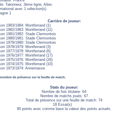
onalité: France
e: Talonneur, 3ème ligne, Ailier,
rnational avec 1 sélection(s)
agne 1
Carrière de joueur:
son 1983/1984: Montferrand (1)
son 1982/1983: Montferrand (11)
son 1981/1982: Stade Clermontois
son 1980/1981: Stade Clermontois
son 1979/1980: Stade Clermontois
son 1978/1979: Montferrand (3)
son 1977/1978: Montferrand (6)
son 1976/1977: Montferrand (17)
son 1975/1976: Montferrand (26)
son 1974/1975: Montferrand (10)
son 1973/1974: Annemasse
 nombre de présence sur la feuille de match.
Stats du joueur:
Nombre de fois titulaire: 64
Nombre de matchs joués: 67
Total de présence sur une feuille de match: 74
18 Essai(s)
90 points avec comme base la valeur des points actuels.