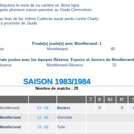
disputera le reste de sa carrière en 3éme ligne.
 après plusieurs saison passées au Stade Clermontois.
tu au bras de fer, même Cudmore aurait perdu contre Charly.
" à proximité de Jaude.
Finale(s) jouée(s) avec Montferrand: 1
oir
Montferrand
40
nale jouées avec les équipes Réserve, Espoirs et Juniors de Montferrand
éserve
Montferrand Réserve
15
SAISON 1983/1984
Nombre de matchs : 29
T
R
RJ
N°
T
Montferrand
04 - 08
Beziers
R
R
Montferrand
12 - 06
Grenoble
Montferrand
18 - 06
Tulle