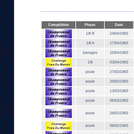
Compétition
Phase
Date
1/8 R
24/04/1983
1/8 A
17/04/1983
barrages
10/04/1983
1/8
03/04/1983
poule
27/03/1983
poule
20/03/1983
poule
13/03/1983
poule
06/03/1983
poule
26/02/1983
poule
06/02/1983