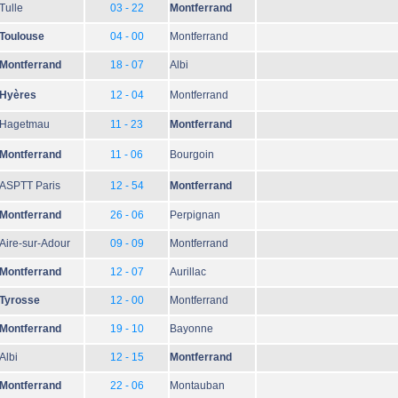
Tulle
03 - 22
Montferrand
Toulouse
04 - 00
Montferrand
Montferrand
18 - 07
Albi
Hyères
12 - 04
Montferrand
Hagetmau
11 - 23
Montferrand
Montferrand
11 - 06
Bourgoin
ASPTT Paris
12 - 54
Montferrand
Montferrand
26 - 06
Perpignan
Aire-sur-Adour
09 - 09
Montferrand
Montferrand
12 - 07
Aurillac
Tyrosse
12 - 00
Montferrand
Montferrand
19 - 10
Bayonne
Albi
12 - 15
Montferrand
Montferrand
22 - 06
Montauban