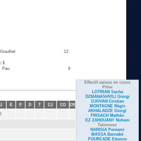
Graulhet
12
: 1
Pau
9
Effectif saison en cours
Pilier
LOTRIAN Sacha
DZMANASHVILI Giorgi
OJOVAN Cristian
J
E
P
D
T
CJ
CO
CR
MONTAGNE Régis
AKHALADZE Giorgi
0
FRISACH Mathéo
EZ ZAHOUANY Nohem
Talonneur
NARISIA Peniami
MASSA Barnabé
FOURCADE Etienne