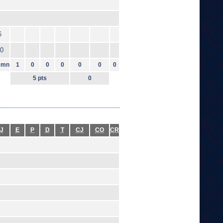
6
0
6mn
1
0
0
0
0
0
0
5 pts
0
J
E
P
D
T
CJ
CO
CR