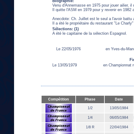
Biographie:
Venu d'Annemasse en 1975 pour jouer ailier, il 
Il quitte l'ASM en 1979 pour y revenir en 1982
Anecdote: Ch. Juillet est le seul a l'avoir bat
Il a été le propriétaire du restaurant "Le Charly
Sélections: (1)
A été le capitaine de la sélection Espagnol.
Le 22/05/1976
en Yves-du-Man
Fi
Le 13/05/1979
en Championnat r
Compétition
Phase
Date
1/2
13/05/1984
1/4
06/05/1984
1/8 R
22/04/1984