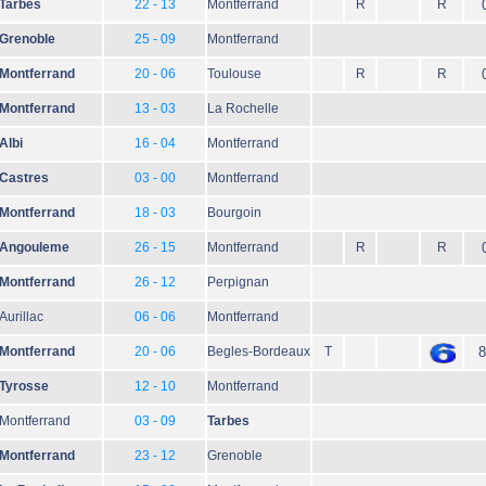
Tarbes
22 - 13
Montferrand
R
R
Grenoble
25 - 09
Montferrand
Montferrand
20 - 06
Toulouse
R
R
Montferrand
13 - 03
La Rochelle
Albi
16 - 04
Montferrand
Castres
03 - 00
Montferrand
Montferrand
18 - 03
Bourgoin
Angouleme
26 - 15
Montferrand
R
R
Montferrand
26 - 12
Perpignan
Aurillac
06 - 06
Montferrand
Montferrand
20 - 06
Begles-Bordeaux
T
8
Tyrosse
12 - 10
Montferrand
Montferrand
03 - 09
Tarbes
Montferrand
23 - 12
Grenoble