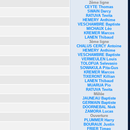
2ème ligne
CEYTE Thomas
SWAIN Darcy
RATUVA Tevita
HEMERY Anthime
VESCHAMBRE Baptiste
MICHAUX Léo
KREMER Marcos
LANEN Thibaud
3ème ligne
CHALUS CERCY Antoine
HEMERY Anthime
VESCHAMBRE Baptiste
VERMEULEN Louis
TOLOFUA Selevasio
SOWAKULA Pita-Gus
KREMER Marcos
TIXERONT Killian
LANEN Thibaud
MUARUA Pio
RATUVA Tevita
Mêlée
JAUNEAU Baptiste
GERMAIN Baptiste
DOORNEBAL Niek
ZAMORA Lucas
Ouverture
PLUMMER Harry
BOURAUX Justin
FRIER Timeo