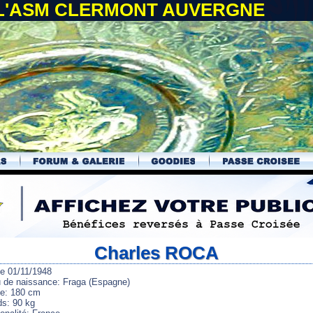
 L'ASM CLERMONT AUVERGNE
Charles ROCA
le 01/11/1948
u de naissance: Fraga (Espagne)
lle: 180 cm
ds: 90 kg