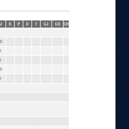
J
E
P
D
T
CJ
CO
CR
0
0
0
0
0