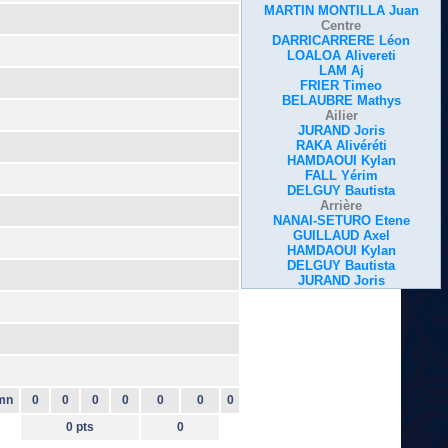
MARTIN MONTILLA Juan
Centre
DARRICARRERE Léon
LOALOA Alivereti
LAM Aj
FRIER Timeo
BELAUBRE Mathys
Ailier
JURAND Joris
RAKA Alivéréti
HAMDAOUI Kylan
FALL Yérim
DELGUY Bautista
Arrière
NANAI-SETURO Etene
GUILLAUD Axel
HAMDAOUI Kylan
DELGUY Bautista
JURAND Joris
mn
0
0
0
0
0
0
0
0 pts
0