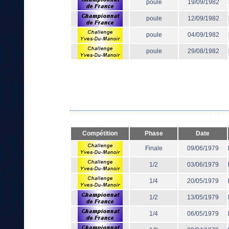
poule
19/09/1982
poule
12/09/1982
poule
04/09/1982
poule
29/08/1982
Compétition
Phase
Date
Finale
09/06/1979
1/2
03/06/1979
1/4
20/05/1979
1/2
13/05/1979
1/4
06/05/1979