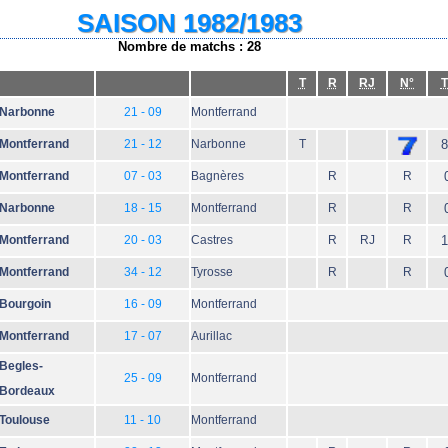
SAISON 1982/1983
Nombre de matchs : 28
T
R
RJ
N°
T
Narbonne
21 - 09
Montferrand
Montferrand
21 - 12
Narbonne
T
8
Montferrand
07 - 03
Bagnères
R
R
Narbonne
18 - 15
Montferrand
R
R
Montferrand
20 - 03
Castres
R
RJ
R
1
Montferrand
34 - 12
Tyrosse
R
R
Bourgoin
16 - 09
Montferrand
Montferrand
17 - 07
Aurillac
Begles-
25 - 09
Montferrand
Bordeaux
Toulouse
11 - 10
Montferrand