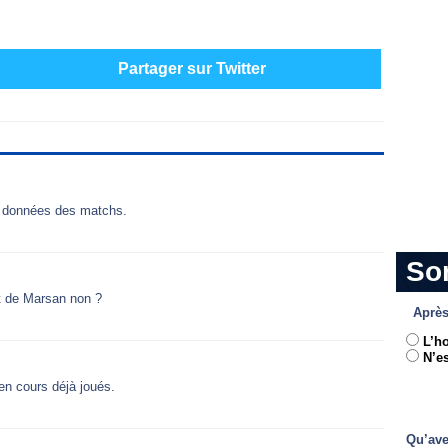
Partager sur Twitter
e données des matchs.
So
t de Marsan non ?
Après
L’h
N’es
en cours déjà joués.
Qu’ave