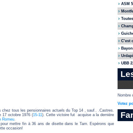
ASM 55
Montfe
Toutes
Champi
Guiche
C’est 
Bayonn
Urdapi
UBB 22
Le
Nombre d
Votez po
 chez tous les pensionnaires actuels du Top 14 , sauf.. .Castres.
Fa
le 17 octobre 1976 (
15-11
). Cette victoire fut acquise a la dernière
re Romeu
.
n pour mettre fin à 36 ans de disette dans le Tarn. Espérons que
ette occasion!