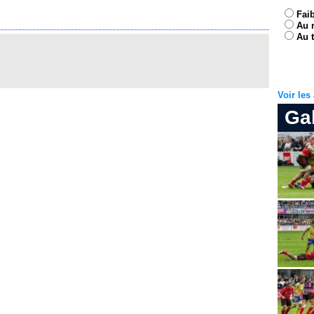
Fai
Au 
Au t
Voir le
Ga