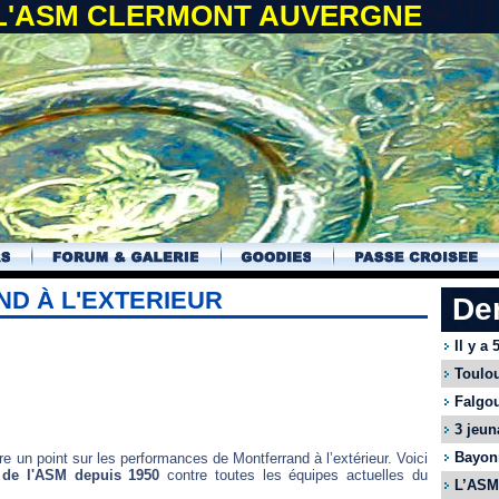
 L'ASM CLERMONT AUVERGNE
ND À L'EXTERIEUR
De
Il y a
Toulou
Falgou
3 jeun
Bayonn
e un point sur les performances de Montferrand à l’extérieur. Voici
r
de l'ASM depuis 1950
contre toutes les équipes actuelles du
L’ASM 