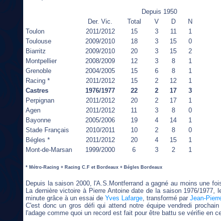
Depuis 1950
Der. Vic.
Total
V
D
N
Toulon
2011/2012
15
3
11
1
Toulouse
2009/2010
18
3
15
0
Biarritz
2009/2010
20
3
15
2
Montpellier
2008/2009
12
3
8
1
Grenoble
2004/2005
15
6
8
1
Racing *
2011/2012
15
2
12
1
Castres
1976/1977
22
2
17
3
Perpignan
2011/2012
20
2
17
1
Agen
2011/2012
11
3
8
0
Bayonne
2005/2006
19
4
14
1
Stade Français
2010/2011
10
2
8
0
Bégles *
2011/2012
20
4
15
1
Mont-de-Marsan
1999/2000
6
3
2
1
* Métro-Racing + Racing C.F et Bordeaux + Bégles Bordeaux
Depuis la saison 2000, l'A.S.Montferrand a gagné au moins une fois
La dernière victoire à Pierre Antoine date de la saison 1976/1977, 
minute grâce à un essai de
Yves Lafarge
, transformé par
Jean-Pier
C'est donc un gros défi qui attend notre équipe vendredi prochai
l'adage comme quoi un record est fait pour être battu se vérifie en c