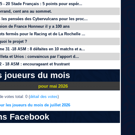
 - 20 Stade Français : 5 points pour espér...
rrand, cent ans au sommet.
 les pensées des Cybervulcans pour les proc...
on de France Honneur il y a 100 ans
ts fermés pour le Racing et de La Rochelle ...
quoi le projet ?
e 31 -18 ASM : 8 défaites en 10 matchs et a...
lleta et Urios : convaincus par l’apport d...
 - 18 ASM : encourageant et frustrant
s joueurs du mois
pour mai 2026
e votes total: 0 (
détail des votes
)
ur les joueurs du mois de juillet 2026
ns Facebook