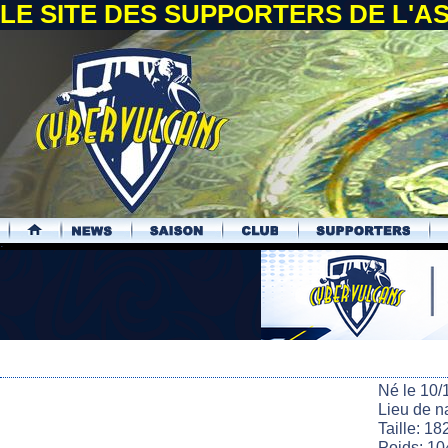
LE SITE DES SUPPORTERS DE L'
.
Né le 10/
Lieu de n
Taille: 18
Poids: 10